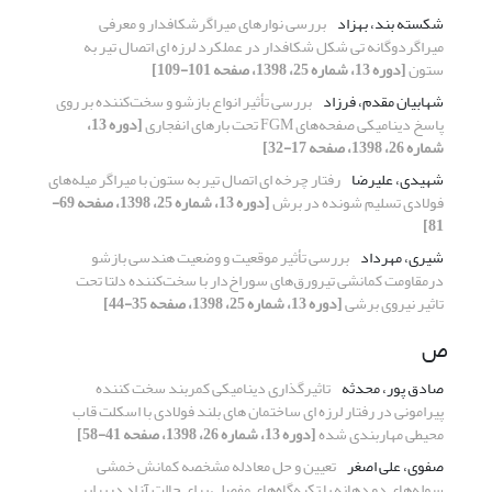
شکسته بند، بهزاد
بررسی نوارهای میراگرشکافدار و معرفی
میراگردوگانه تی شکل شکافدار در عملکرد لرزه ای اتصال تیر به
ستون
[دوره 13، شماره 25، 1398، صفحه 101-109]
شهابیان مقدم، فرزاد
بررسی تأثیر انواع بازشو و سخت‌کننده بر روی
پاسخ دینامیکی صفحه‌های FGM تحت بارهای انفجاری
[دوره 13،
شماره 26، 1398، صفحه 17-32]
شهیدی، علیرضا
رفتار چرخه ای اتصال تیر به ستون با میراگر میله‌های
فولادی تسلیم شونده در برش
[دوره 13، شماره 25، 1398، صفحه 69-
81]
شیری، مهرداد
بررسی تأثیر موقعیت و وضعیت هندسی بازشو
درمقاومت کمانشی تیرورق‌های سوراخ‌دار با سخت‌کننده دلتا تحت
تاثیر نیروی برشی
[دوره 13، شماره 25، 1398، صفحه 35-44]
ص
صادق پور، محدثه
تاثیرگذاری دینامیکی کمربند سخت کننده
پیرامونی در رفتار لرزه ای ساختمان های بلند فولادی با اسکلت قاب
محیطی مهاربندی شده
[دوره 13، شماره 26، 1398، صفحه 41-58]
صفوی، علی اصغر
تعیین و حل معادله مشخصه کمانش خمشی
سوله‌های دو دهانه با تکیه‌گاه‌های مفصلی برای حالت آزاد دربرابر