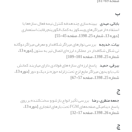
صفحه 69-81]
ب
بابائی، مهدی
بهینه‌سازی چندهدفه کنترل نیمه فعال سازه‌ها با
استفاده از میراگرهای ویسکوز به کمک الگوریتم رقابت استعماری
[دوره 13، شماره 25، 1398، صفحه 45-55]
بیات، خدیجه
بررسی نوارهای میراگرشکافدار و معرفی میراگردوگانه
تی شکل شکافدار در عملکرد لرزه ای اتصال تیر به ستون
[دوره 13،
شماره 25، 1398، صفحه 101-109]
بیرقی، حمید
پاسخ لرزه ای سازه های فولادی دارای مهاربند کمانش
تاب با و بدون میراگر مایع لزج تحت زلزله حوزه نزدیک و دور
[دوره 13،
شماره 25، 1398، صفحه 57-67]
ج
جمعه منظری، رضا
بررسی تأثیر انواع بازشو و سخت‌کننده بر روی
پاسخ دینامیکی صفحه‌های FGM تحت بارهای انفجاری
[دوره 13،
شماره 26، 1398، صفحه 17-32]
چ