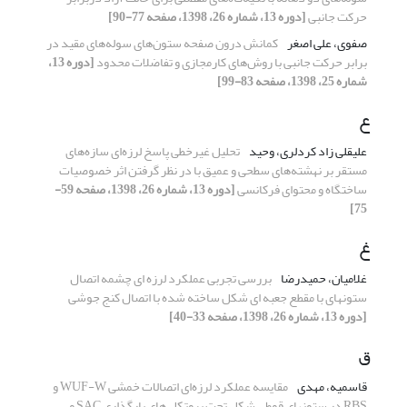
حرکت جانبی
[دوره 13، شماره 26، 1398، صفحه 77-90]
صفوی، علی اصغر
کمانش درون صفحه ستون‌های سوله‌های مقید در
برابر حرکت جانبی با روش‌های کارمجازی و تفاضلات محدود
[دوره 13،
شماره 25، 1398، صفحه 83-99]
ع
علیقلی زاد کردلری، وحید
تحلیل غیرخطی پاسخ لرزه‌ای سازه‌های
مستقر بر نهشته‌های سطحی و عمیق با در نظر گرفتن اثر خصوصیات
ساختگاه و محتوای فرکانسی
[دوره 13، شماره 26، 1398، صفحه 59-
75]
غ
غلامیان، حمیدرضا
بررسی تجربی عملکرد لرزه ای چشمه اتصال
ستونهای با مقطع جعبه ای شکل ساخته شده با اتصال کنج جوشی
[دوره 13، شماره 26، 1398، صفحه 33-40]
ق
قاسمیه، مهدی
مقایسه عملکرد لرزه‌ای اتصالات خمشی WUF-W و
RBS در ستونهای قوطی شکل تحت پروتکل های بارگذاری SAC و