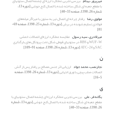
مهرپرور، بهنام
بررسی تجربی عملکرد لرزه ای چشمه اتصال ستونهای
با مقطع جعبه ای شکل ساخته شده با اتصال کنج جوشی
[دوره 13،
شماره 26، 1398، صفحه 33-40]
مولوی، رضا
رفتار چرخه ای اتصال تیر به ستون با میراگر میله‌های
فولادی تسلیم شونده در برش
[دوره 13، شماره 25، 1398، صفحه 69-
81]
میرقادری، سید رسول
مقایسه عملکرد لرزه‌ای اتصالات خمشی
WUF-W و RBS در ستونهای قوطی شکل تحت پروتکل های بارگذاری
SAC و ATC-24
[دوره 13، شماره 26، 1398، صفحه 91-109]
ن
نجارنصب، محمد جواد
ارزیابی اثر جنس مصالح بر رفتار پس از آتش
اتصالات صلب پیچی با ورق انتهایی
[دوره 13، شماره 26، 1398، صفحه
5-16]
ی
یگانه فر، علی
بررسی تجربی عملکرد لرزه ای چشمه اتصال ستونهای با
مقطع جعبه ای شکل ساخته شده با اتصال کنج جوشی
[دوره 13، شماره
26، 1398، صفحه 33-40]