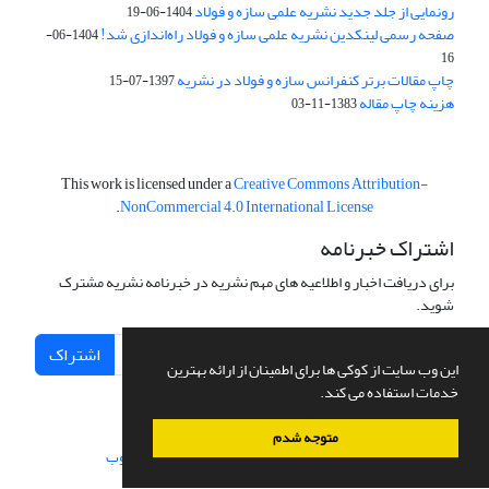
رونمایی از جلد جدید نشریه علمی سازه و فولاد
1404-06-19
صفحه رسمی لینکدین نشریه علمی سازه و فولاد راه‌اندازی شد!
1404-06-
16
چاپ مقالات برتر کنفرانس سازه و فولاد در نشریه
1397-07-15
هزینه چاپ مقاله
1383-11-03
This work is licensed under a
Creative Commons Attribution-
.
NonCommercial 4.0 International License
اشتراک خبرنامه
برای دریافت اخبار و اطلاعیه های مهم نشریه در خبرنامه نشریه مشترک
شوید.
اشتراک
این وب سایت از کوکی ها برای اطمینان از ارائه بهترین
خدمات استفاده می کند.
متوجه شدم
سامانه مدیریت نشریات علمی.
طراحی و پیاده سازی از
سیناوب