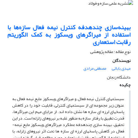
بهینه‌سازی چندهدفه کنترل نیمه فعال سازه‌ها با
استفاده از میراگرهای ویسکوز به کمک الگوریتم
رقابت استعماری
نوع مقاله : مقاله پژوهشی
نویسندگان
مهدی بابائی
مصطفی مرادی
دانشگاه زنجان
چکیده
سیستم­های کنترل نیمه­ فعال و میراگرهای ویسکوز مایع نیمه­ فعال به
عنوان زیر مجموعه­ ای از سیستم­های کنترلی، قابلیت خود را در کاهش
پاسخ­های لرزه­ ای سازه­ ها نشان داده­ اند. از مزایای مهم این میراگرها،
قدرت تطبیق با رفتار سازه به منظور غلبه بر نیروهای زلزله است. در این
تحقیق، بهینه­ سازی چندهدفه عملکرد میراگرهای ویسکوز مایع نیمه­
فعال در کاهش پاسخ­های لرزه ای سازه­ ها تحت اثر نیروهای زلزله، با
استفاده از الگوریتم رقابت استعماری مورد مطالعه قرار گرفته است.