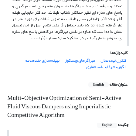
تعداد و موقعیت بهینه میراگرها به عنوان متغیرهای تصمیم گیری و
پاسخ­ های سازه ای نظیر حداکثر شتاب طبقات، حداکثر جابجایی طبقه
آخر و حداکثر جاب­جایی نسبی طبقات به عنوان شاخص­های مورد نظر در
نظر گرفته شده ­اند که باید حداقل گردند. نتایج اصل از این تحقیق
نشان داده است که علاوه بر نقش میراگرها در کاهش پاسخ­ های سازه
ای، نحوه چیدمان آنها نیز در عملکرد سازه بسیار مؤثر است.
کلیدواژه‌ها
کنترل نیمه‌فعال
میراگرهای ویسکوز
بهینه‌سازی چندهدفه
الگوریتم رقابت استعماری
عنوان مقاله
English
Multi-Objective Optimization of Semi-Active
Fluid Viscous Dampers using Imperialistic
Competitive Algorithm
چکیده
English