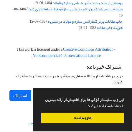
رونمایی از جلد جدید نشریه علمی سازه و فولاد
1404-06-19
صفحه رسمی لینکدین نشریه علمی سازه و فولاد راه‌اندازی شد!
1404-06-
16
چاپ مقالات برتر کنفرانس سازه و فولاد در نشریه
1397-07-15
هزینه چاپ مقاله
1383-11-03
This work is licensed under a
Creative Commons Attribution-
.
NonCommercial 4.0 International License
اشتراک خبرنامه
برای دریافت اخبار و اطلاعیه های مهم نشریه در خبرنامه نشریه مشترک
شوید.
اشتراک
این وب سایت از کوکی ها برای اطمینان از ارائه بهترین
خدمات استفاده می کند.
متوجه شدم
سامانه مدیریت نشریات علمی.
طراحی و پیاده سازی از
سیناوب