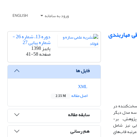
ورود به سامانه
ENGLISH
طی مهاربندی
دوره 13، شماره 26 -
شماره پیاپی 27
پاییز 1398
صفحه
41-58
فایل ها
XML
اصل مقاله
2.55 M
خت
کننده
در
سه مدل
دیگر
سابقه مقاله
پژوهش،
بر­
بی
نیز
شامل
هم رسانی
­مرتبه قاب
های