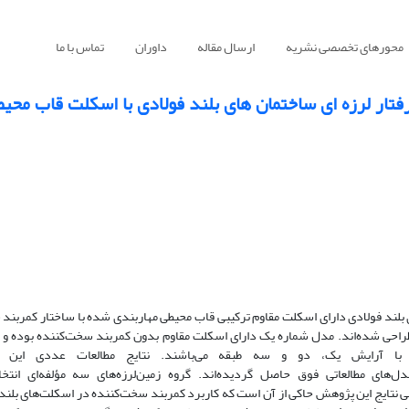
محورهای تخصصی نشریه
ارسال مقاله
داوران
تماس با ما
تار لرزه ای ساختمان های بلند فولادی با اسکلت قاب محی
بلند
فولادی
دارای
اسکلت
مقاوم ترکیبی قاب محیطی
مهاربندی
شده
با
ساختار
کمربند
س
راحی
شده
اند
.
مدل
شماره
یک
دارای
اسکلت
مقاوم
بدون
کمربند
سخت
کننده
بوده
و
 با آرایش یک،
دو
و
سه طبقه می
باشند.
نتایج
مطالعات عددی
این
دل
های مطالعاتی فوق حاصل
گردیده
اند. گروه
زمین­
لرزه
های
سه
مؤلفه
ای
انتخا
ی
نتایج
این
پژوهش
حاکی
از
آن
است
که کاربرد کمربند سخت
کننده در اسکلت
های بلند