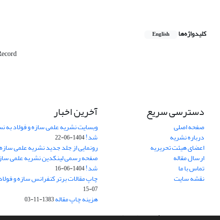
کلیدواژه‌ها
English
Record
دسترسی سریع
آخرین اخبار
صفحه اصلی
وبسایت نشریه علمی سازه و فولاد به 
درباره نشریه
شد!
1404-06-22
اعضای هیئت تحریریه
رونمایی از جلد جدید نشریه علمی سازه 
ارسال مقاله
صفحه رسمی لینکدین نشریه علمی سازه و
تماس با ما
شد!
1404-06-16
نقشه سایت
چاپ مقالات برتر کنفرانس سازه و فولاد
07-15
هزینه چاپ مقاله
1383-11-03
سامانه مدیریت نشریات علمی.
طراحی و پیاده سازی از
سیناوب