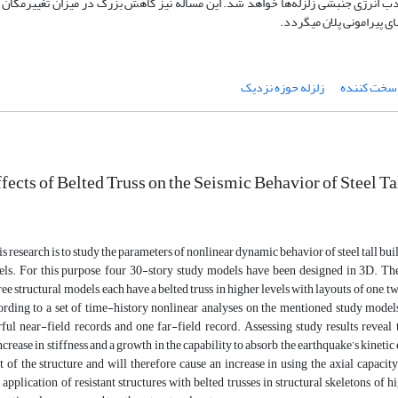
ذب انرژی جنبشی زلزله
ها خواهد شد. این مساله نیز کاهش بزرگ در میزان تغییرمکان 
 پیرامونی پلان می­گردد.
 سخت کننده
زلزله حوزه نزدیک
ects of Belted Truss on the Seismic Behavior of Steel T
is research is to study the parameters of nonlinear dynamic behavior of steel tall b
els. For this purpose, four 30-story study models have been designed in 3D. The f
e structural models, each have a belted truss in higher levels with layouts of one, tw
ording to a set of time-history nonlinear analyses on the mentioned study mod
ul near-field records and one far-field record. Assessing study results reveal t
crease in stiffness and a growth in the capability to absorb the earthquake’s kinetic 
 of the structure and will therefore cause an increase in using the axial capacit
 application of resistant structures with belted trusses in structural skeletons of h