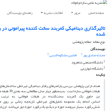
صفحه اصلی
مرور
اطلاعات نشریه
راهنمای نویسندگان
تاثیرگذاری دینامیکی کمربند سخت کننده پیرامونی در رف
شده
نوع مقاله : مقاله پژوهشی
نویسندگان
2
1
محدثه صادق پور
افشین مشکوه الدینی
1
دانشگاه صنعتی شاهرود
2
دانشگاه خوارزمی
چکیده
هدف از
این پژوهش،
بررسی پارامترهای رفتار دینامیکی غیرخطی
ساختمان
های
طبقات فوقانی سازه
است.
بدین­منظور چهار
مدل مطالعاتی
سه
بعدی
30
طبقه
ط
نیز
حاوی یک کمربند
سخت
کننده
در طبقات فوقانی، به
ترتیب
اساس
انجام
یک
مجموعه
تحلیل
های
غیرخطی
تاریخچه
زمانی بر روی م
شش
رکورد
بسیار
نیرومند
حوزه
نزدیک
و
یک
رکورد
حوزه
دور
می
باشد. ارزیاب