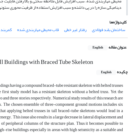
محیطی مهاربندی شده، سبب افزایش قابل ملاحظه سختی و بالا رفتن قابلیت ج
دینامیکی سازه را در پی داشته و سبب افزایش استفاده از ظرفیت محوری ستون­های
کلیدواژه‌ها
ساختمان بلند فولادی
رفتار غیر خطی
قاب محیطی مهاربندی شده
کمربند
عنوان مقاله
English
all Buildings with Braced Tube Skeleton
چکیده
English
uildings having a compound braced-tube resistant skeleton with belted trusses
irst study model has a resistant skeleton without a belted truss. Yet, the
o and three stories, respectively. Numerical study results of this research are
els. The chosen ensemble of three-component ground motions includes six
hat applying belted trusses in tall braced-tube skeletons would lead in a
energy. This issue also results in a large decrease in lateral displacement and
y of peripheral columns of the structure plan. Thus it becomes possible to
igh-rise buildings, especially in areas with high seismicity as a suitable and