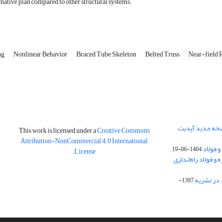
ernative plan compared to other structural systems.
ng
Nonlinear Behavior
Braced Tube Skeleton
Belted Truss
Near-field 
نسخه جدید آپدیت
This work is licensed under a
Creative Commons
Attribution-NonCommercial 4.0 International
و فولاد
1404-06-19
.
License
 فولاد راه‌اندازی
 در نشریه
1397-