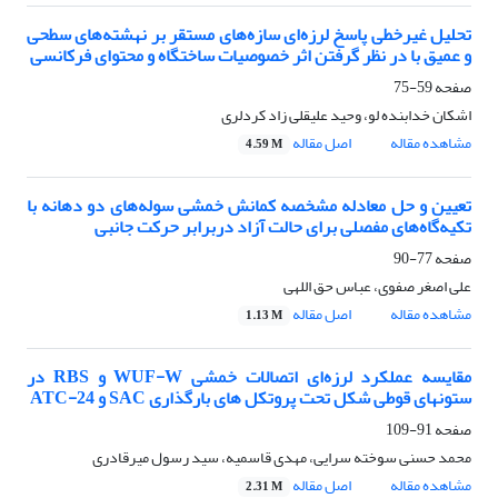
تحلیل غیرخطی پاسخ لرزه‌ای سازه‌های مستقر بر نهشته‌های سطحی
و عمیق با در نظر گرفتن اثر خصوصیات ساختگاه و محتوای فرکانسی
صفحه
59-75
اشکان خدابنده لو، وحید علیقلی زاد کردلری
مشاهده مقاله
اصل مقاله
4.59 M
تعیین و حل معادله مشخصه کمانش خمشی سوله‌های دو دهانه با
تکیه‌گاه‌های مفصلی برای حالت آزاد دربرابر حرکت جانبی
صفحه
77-90
علی اصغر صفوی، عباس حق اللهی
مشاهده مقاله
اصل مقاله
1.13 M
مقایسه عملکرد لرزه‌ای اتصالات خمشی WUF-W و RBS در
ستونهای قوطی شکل تحت پروتکل های بارگذاری SAC و ATC-24
صفحه
91-109
محمد حسنی سوخته سرایی، مهدی قاسمیه، سید رسول میرقادری
مشاهده مقاله
اصل مقاله
2.31 M