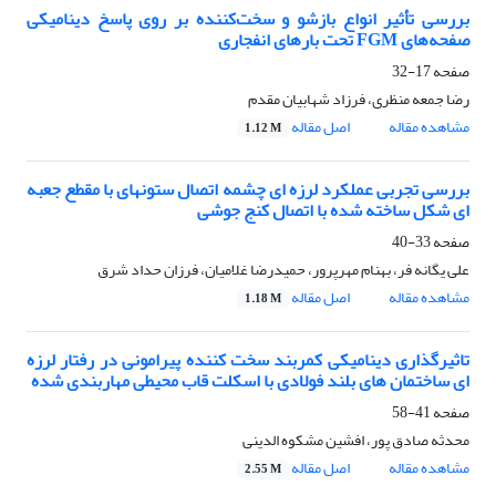
بررسی تأثیر انواع بازشو و سخت‌کننده بر روی پاسخ دینامیکی
صفحه‌های FGM تحت بارهای انفجاری
صفحه
17-32
رضا جمعه منظری، فرزاد شهابیان مقدم
مشاهده مقاله
اصل مقاله
1.12 M
بررسی تجربی عملکرد لرزه ای چشمه اتصال ستونهای با مقطع جعبه
ای شکل ساخته شده با اتصال کنج جوشی
صفحه
33-40
علی یگانه فر، بهنام مهرپرور، حمیدرضا غلامیان، فرزان حداد شرق
مشاهده مقاله
اصل مقاله
1.18 M
تاثیرگذاری دینامیکی کمربند سخت کننده پیرامونی در رفتار لرزه
ای ساختمان های بلند فولادی با اسکلت قاب محیطی مهاربندی شده
صفحه
41-58
محدثه صادق پور، افشین مشکوه الدینی
مشاهده مقاله
اصل مقاله
2.55 M