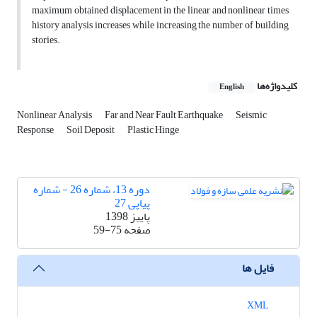
maximum obtained displacement in the linear and nonlinear times
history analysis increases while increasing the number of building
stories.
کلیدواژه‌ها
English
Nonlinear Analysis
Far and Near Fault Earthquake
Seismic
Response
Soil Deposit
Plastic Hinge
دوره 13، شماره 26 - شماره
پیاپی 27
پاییز 1398
صفحه
59-75
فایل ها
XML