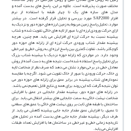
مختلف صورت پذیرفته است. علاوه بر این، پاسخ های بدست آمده و
مدل های سازه های یک تا چهار طبقه با استفاده از نرم
افزار
SAP2000
مورد بررسی و تحلیل قرار گرفته است. در بیشتر
موارد، تحلیل پاسخ زمین مربوط به زمین لرزه های حوزه دور و نزدیک به
ازای حرکت ورودی لرزه ای با عبور از لایه های خاکی تقویت شده و شتاب
بیشینه نسبت به حرکت لرزه ای افزایش می یابد. هم چنین، هرچه
بیشینه مقدار شتاب ورودی حرکت لرزه ای از زلزله های حوزه دور
کوچکتر باشد، تفاوت کمتری بین پاسخ لرزه ای به روش خطی و غیرخطی
وجود دارد. در مواردی که زلزله حوزه نزدیک با بیشینه شتاب بزرگ
برای تحلیل پاسخ استفاده شده است، نتیجه های به دست آمده از روش
معادل خطی در برخی موارد نشان می دهد که صرف نظر از ضخامت لایه
ی خاک، حرکت ورودی با عبور از خاک تقویت می شود. اگرچه با مقایسه
نمودارهای شتاب بیشینه در برابر عمق برای زلزله های حوزه دور می
توان نتیجه گرفت که این روند برای همه ی نتایج قابل تعمیم نمی باشد.
در زلزله های حوزه دور، بیشینه مقدار جابجایی در عمق با افزایش
ضخامت نهشت خاکی به سمت جابجایی های بیشتر انتقال می یابد. برای
ساختمان با طبقه های ثابت بر روی نهشت های خاکی با عمق های سطحی
تا عمیق، با افزایش عمق مقدار جابه جایی بیشینه کاهش می یابد. از
طرف دیگر، بیشینه مقدار جابه جایی های بدست آمده در تحلیل های
تاریخچه زمانی خطی و غیرخطی در ساختمان ها با افزایش تعداد طبقات
افزایش می یابد.