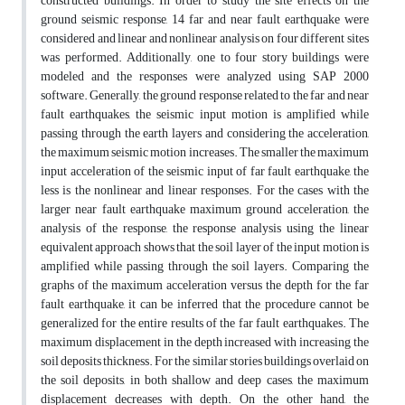
constructed buildings. In order to study the site effects on the
ground seismic response, 14 far and near fault earthquake were
considered and linear and nonlinear analysis on four different sites
was performed. Additionally, one to four story buildings were
modeled and the responses were analyzed using SAP 2000
software. Generally, the ground response related to the far and near
fault earthquakes, the seismic input motion is amplified while
passing through the earth layers and considering the acceleration,
the maximum seismic motion increases. The smaller the maximum
input acceleration of the seismic input of far fault earthquake, the
less is the nonlinear and linear responses. For the cases with the
larger near fault earthquake maximum ground acceleration, the
analysis of the response, the response analysis using the linear
equivalent approach shows that the soil layer of the input motion is
amplified while passing through the soil layers. Comparing the
graphs of the maximum acceleration versus the depth for the far
fault earthquake, it can be inferred that the procedure cannot be
generalized for the entire results of the far fault earthquakes. The
maximum displacement in the depth increased with increasing the
soil deposits thickness. For the similar stories buildings overlaid on
the soil deposits, in both shallow and deep cases, the maximum
displacement decreases with depth. On the other hand, the