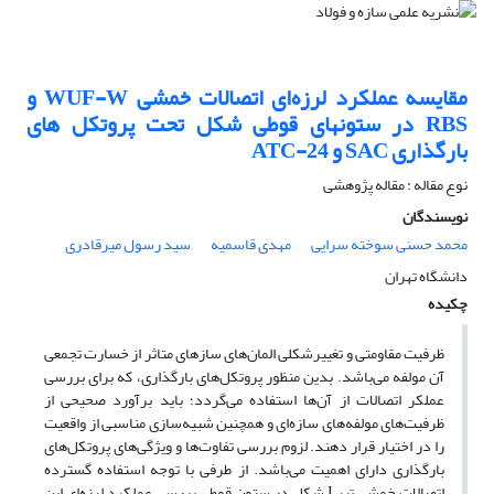
مقایسه عملکرد لرزه‌ای اتصالات خمشی WUF-W و
RBS در ستونهای قوطی شکل تحت پروتکل های
بارگذاری SAC و ATC-24
نوع مقاله : مقاله پژوهشی
نویسندگان
محمد حسنی سوخته سرایی
مهدی قاسمیه
سید رسول میرقادری
دانشگاه تهران
چکیده
ظرفیت مقاومتی و تغییر­شکلی المان‌­های سازه­ای متاثر از خسارت تجمعی
آن مولفه می‌­باشد. بدین منظور پروتکل­‌های بارگذاری، که برای بررسی
عملکر اتصالات از آن­‌ها استفاده می­‌گردد؛ باید برآورد صحیحی از
ظرفیت­‌های مولفه‌­های سازه‌­ای و همچنین شبیه‌­سازی مناسبی از واقعیت
را در اختیار قرار دهند. لزوم بررسی تفاوت­‌ها و ویژگی‌­های پروتکل‌­های
بارگذاری دارای اهمیت می‌­باشد. از طرفی با توجه استفاده گسترده
اتصالات خمشی تیر
I
شکل در ستون قوطی بررسی عملکرد لرزه‌­ای این