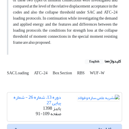
of these two types of moment connections were investigated and
compared at the level of the relative displacement acceptance in the
codes and also the collapse threshold under SAC and ATC-24
loading protocols. In continuation, while investigating the demand
and applied energy, and the features and differences between the
loading protocols, the conditions for strength loss at the collapse
threshold of moment connections in the special moment resisting
frame are also proposed.
کلیدواژه‌ها
English
SAC Loading
ATC-24
Box Section
RBS
WUF-W
دوره 13، شماره 26 - شماره
پیاپی 27
پاییز 1398
صفحه
91-109