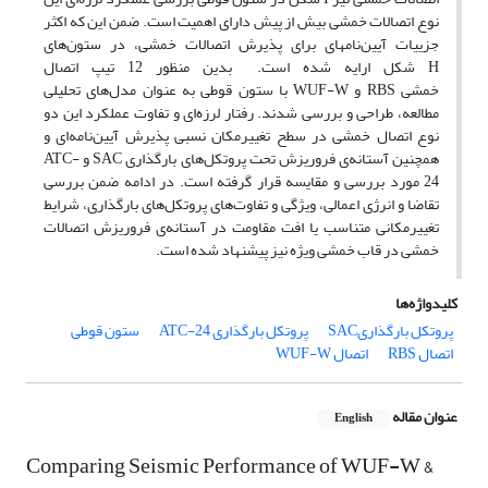
نوع اتصالات خمشی بیش از پیش دارای اهمیت است. ضمن این که اکثر
جزییات آیین‌­نامه­ای برای پذیرش اتصالات خمشی، در ستون‌­های
H
شکل ارایه شده­ است. بدین منظور 12 تیپ اتصال
خمشی
RBS
و
WUF-W
با ستون قوطی به عنوان مدل­‌های تحلیلی
مطالعه، طراحی و بررسی شدند. رفتار لرزه‌­ای و تفاوت عملکرد این دو
نوع اتصال خمشی در سطح تغییرمکان نسبی پذیرش آیین‌­نامه‌­ای و
همچنین آستانه‌­ی فروریزش تحت پروتکل‌­های بارگذاری
SAC
و
ATC-
24
مورد بررسی و مقایسه قرار گرفته­ است. در ادامه ضمن بررسی
تقاضا و انرژی اعمالی، ویژگی و تفاوت­‌های پروتکل­‌های بارگذاری، شرایط
تغییرمکانی متناسب یا افت مقاومت در آستانه‌­ی فروریزش اتصالات
خمشی در قاب خمشی ویژه نیز پیشنهاد شده ­است.
کلیدواژه‌ها
پروتکل بارگذاریSAC
پروتکل بارگذاری ATC-24
ستون قوطی
اتصال RBS
اتصال WUF-W
عنوان مقاله
English
Comparing Seismic Performance of WUF-W &