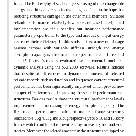
force. The Philosophy of such dampers is using of interchangeable
energy absorbing devices to focus damage on them in the hope that
reducing structural damage in the other main members. Suitable
seismic performance, relatively low price and ease in design and
implementation are their benefits, but invariant performance
parameters proportional to the type and amount of input energy
decreases their efficiency. In this study, at first a new multi stage
passive damper with variable stiffness, strength and energy
absorption capacity is introduced and its performance in three 5, 10
and 15 floors frames is evaluated by incremental nonlinear
dynamic analysis using the SAP2000 software. Results indicate
that despite of differences in dynamic parameters of selected
seismic records such as duration and frequency content, structural
performance has been significantly improved which proved new
damper effectiveness on improving the seismic performance of
structures. Besides, results show the structural performance levels
improvement and increasing its energy absorption capacity. The
first mode spectral acceleration of moment frame structures
reached to 4.75g, 4.53g and 3.36g respectively for 5, 10 and 15 story
frames which confirms the downtrend by increasing the number of
stories. Moreover, the related amounts in the structures equipped by