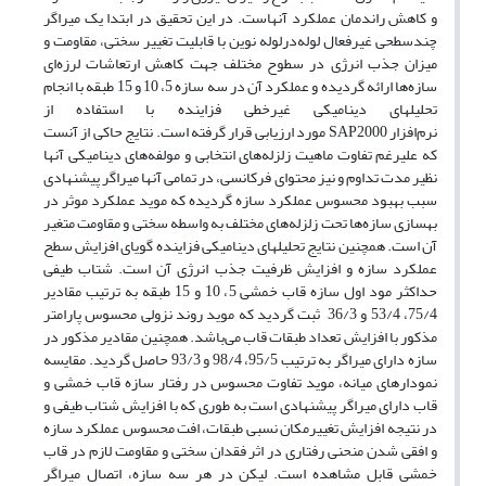
و کاهش راندمان عملکرد آنهاست. در این تحقیق در ابتدا یک میراگر
چندسطحی غیرفعال لوله‌در‌لوله نوین با قابلیت تغییر سختی، مقاومت و
میزان جذب انرژی در سطوح مختلف جهت کاهش ارتعاشات لرزه‌ای
سازه‌ها ارائه گردیده و عملکرد آن در سه سازه 5، 10 و 15 طبقه با انجام
تحلیلهای دینامیکی غیرخطی فزاینده با استفاده از
نرم‌افزار
SAP2000
مورد ارزیابی قرار گرفته است. نتایج حاکی از آنست
که علیرغم تفاوت ماهیت زلزله‌های انتخابی و مولفه‌های دینامیکی آنها
نظیر مدت تداوم و نیز محتوای فرکانسی، در تمامی آنها میراگر پیشنهادی
سبب بهبود محسوس عملکرد سازه گردیده که موید عملکرد موثر در
بهسازی سازه‌ها تحت زلزله‌های مختلف به واسطه سختی و مقاومت متغیر
آن است. همچنین نتایج تحلیلهای دینامیکی فزاینده گویای افزایش سطح
عملکرد سازه و افزایش ظرفیت جذب انرژی آن است. شتاب طیفی
حداکثر مود اول سازه قاب خمشی 5، 10 و 15 طبقه به ترتیب مقادیر
75/4، 53/4 و 36/3 ثبت گردید که موید روند نزولی محسوس پارامتر
مذکور با افزایش تعداد طبقات قاب می‌باشد. همچنین مقادیر مذکور در
سازه دارای میراگر به ترتیب 95/5، 98/4 و 93/3 حاصل گردید. مقایسه
نمودارهای میانه، موید تفاوت محسوس در رفتار سازه قاب خمشی و
قاب دارای میراگر پیشنهادی است به طوری که با افزایش شتاب طیفی و
در نتیجه افزایش تغییرمکان نسبی طبقات، افت محسوس عملکرد سازه
و افقی شدن منحنی رفتاری در اثر فقدان سختی و مقاومت لازم در قاب
خمشی قابل مشاهده است. لیکن در هر سه سازه، اتصال میراگر