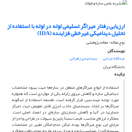
ارزیابی رفتار میراگر تسلیمی لوله در لوله با استفاده از
تحلیل دینامیکی غیرخطی فزاینده (IDA)
نوع مقاله : مقاله پژوهشی
نویسندگان
عبدالله چراغی
سیدمهدی زهرائی
دانشگاه تهران
چکیده
استفاده از انواع میراگرهای منفعل در سازه‌ها جهت بهبود مشخصات
دینامیکی سازه و کاهش نیروی زلزله یکی از مواردی است که همواره
مورد توجه مهندسین قرار گرفته است. فلسفه استفاده از اینگونه
میراگرها بر ایجاد سیستمهای جاذب انرژی قابل تعویض جهت تمرکز
خسارتها در آنها و کاهش خسارتهای سازه‌ای در اعضاء اصلی است.
عملکرد لرزه‌ای مناسب، قیمت نسبتاً پایین و سهولت در طراحی و اجرا از
مزایای این نوع میراگرها بوده، لیکن عدم امکان تغییر در مشخصات
سیستم کنترل متناسب با نوع و میزان نیروی وارده، موجب افت عملکرد