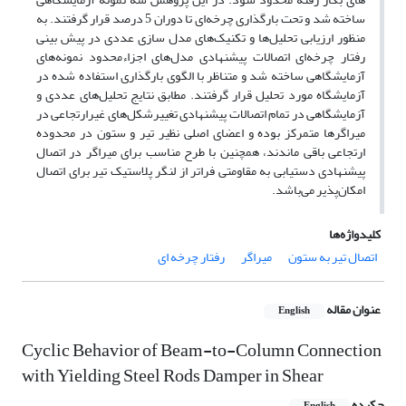
ساخته شد و تحت بارگذاری چرخه­‌ای تا دوران 5 درصد قرار گرفتند. به
منظور ارزیابی تحلیل‌­ها و تکنیک­‌های مدل سازی عددی در پیش ­بینی
رفتار چرخه‌ای اتصالات پیشنهادی مدل­‌های اجزاء­محدود نمونه‌­های
آزمایشگاهی ساخته شد و متناظر با الگوی بارگذاری استفاده شده در
آزمایشگاه مورد تحلیل قرار گرفتند. مطابق نتایج تحلیل­‌های عددی و
آزمایشگاهی در تمام اتصالات پیشنهادی تغییرشکل­‌های غیر­ارتجاعی در
میراگر­ها متمرکز بوده و اعضای اصلی نظیر تیر و ستون در محدوده
ارتجاعی باقی ماندند، همچنین با طرح مناسب برای میراگر در اتصال
پیشنهادی دستیابی به مقاومتی فراتر از لنگر پلاستیک تیر برای اتصال
امکان‌پذیر می‌­باشد.
کلیدواژه‌ها
اتصال تیر به ستون
میراگر
رفتار چرخه ای
عنوان مقاله
English
Cyclic Behavior of Beam-to-Column Connection
with Yielding Steel Rods Damper in Shear
چکیده