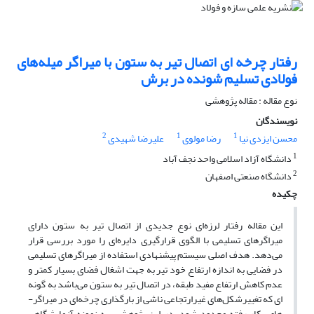
رفتار چرخه ای اتصال تیر به ستون با میراگر میله‌های
فولادی تسلیم شونده در برش
نوع مقاله : مقاله پژوهشی
نویسندگان
2
1
1
محسن ایزدی نیا
رضا مولوی
علیرضا شهیدی
1
دانشگاه آزاد اسلامی واحد نجف آباد
2
دانشگاه صنعتی اصفهان
چکیده
این مقاله رفتار لرزه­‌ای نوع جدیدی از اتصال تیر به ستون دارای
میراگرهای تسلیمی با الگوی قرار­گیری دایره‌ای را مورد بررسی قرار
می‌دهد. هدف اصلی سیستم پیشنهادی استفاده از میراگرهای تسلیمی
در فضایی به اندازه ارتفاع خود تیر به جهت اشغال فضای بسیار کمتر و
عدم کاهش ارتفاع مفید طبقه، در اتصال تیر به ستون می‌­باشد به گونه­‌
ای که تغییرشکل­‌های غیر­ارتجاعی ناشی از بارگذاری چرخه‌ای در میراگر­
های بکار رفته محدود شود. در این پژوهش سه نمونه آزمایشگاهی