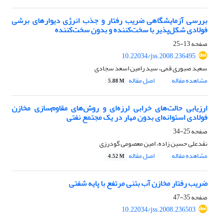
بررسی آزمایشگاهی ضریب رفتار و جذب انرژی دیوارهای برشی
فولادی شکل‌پذیر با سخت‌کننده و بدون سخت‌کننده
صفحه
13-25
10.22034/jss.2008.236495
سعید صبوری قمی، سید رامین اسعد سجادی
مشاهده مقاله
اصل مقاله
5.88 M
ارزیابی حالت‌های خرابی لرزه‌ای و روش‌های مقاوم‌سازی مخازن
فولادی استوانه‌ای بدون مهار در یک مجتمع نفتی
صفحه
25-34
نقدعلی حسین زاده، امین معصومی گودرزی
مشاهده مقاله
اصل مقاله
4.52 M
ضریب رفتار مخازن آب بتنی مرتفع با پایه شفتی
صفحه
35-47
10.22034/jss.2008.236503