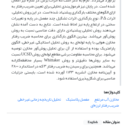
برآورد می‌گردد. لازم به ذکر است که اثرات برش در سازه نیز اعمال
شده است. در پایان نیز فرمول‌بندی تحلیلی برای تعیین ضریب رفتار به
ازای الگوهای مختلف بارگذاری پیشنهاد شده است. در این روش تحلیلی،
اثرات P–Δ، نوع بارگذاری، اثرات تشکیل چند مفصل در پایه و تغییرات
سختی در ارتفاع پایه نیز لحاظ شده است. نتایج به دست آمده نشان
می‌دهند روش تحلیلی پیشنهادی دارای دقت مناسبی نسبت به روش
پوش‌آور می‌باشد. بهترین الگوی بارگذاری برای محاسبه ضریب رفتار
مخازن هوایی با پایه لوله‌ای به روش تحلیل استاتیکی غیرخطی، الگوی
پارامتریک بوده و استفاده از آن برای تحلیل پوش‌آور مخازن توصیه
می‌شود. برای محاسبه مقاومت برشی مقاطع لوله‌ای روش UCSD نسبت
به سایر روش‌ها دقیق‌تر و روش Whittaker بسیار محافظه‌کارانه
می‌باشد. همچنین برای رسیدن به ضریب رفتار ۳ که در استاندارد ۲۸۰۰
و آیین‌نامه مخازن (نشریه ۱۲۳) آورده شده است، بایستی جزئیات
مناسبی برای شکل‌پذیری استفاده شود.
کلیدواژه‌ها
مخازن آب مرتفع
مفصل پلاستیک
تحلیل تاریخچه زمانی غیرخطی
ضریب رفتار لرزه‌ای
عنوان مقاله
English