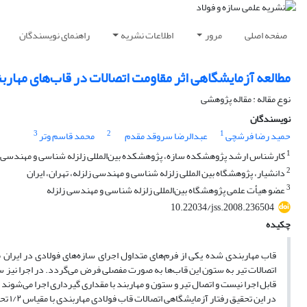
صفحه اصلی
مرور
اطلاعات نشریه
راهنمای نویسندگان
مطالعه آزمایشگاهی اثر مقاومت اتصالات در قاب‌های مهار
نوع مقاله : مقاله پژوهشی
نویسندگان
3
2
1
حمید رضا فرشچی
عبدالرضا سروقد مقدم
محمد قاسم وتر
1
کارشناس ارشد پژوهشکده سازه، پژوهشکده بین‌المللی زلزله شناسی و مهندسی ز
2
دانشیار، پژوهشگاه بین المللی زلزله شناسی و مهندسی زلزله، تهران، ایران
3
عضو هیأت علمی پژوهشگاه بین‌المللی زلزله شناسی و مهندسی زلزله
10.22034/jss.2008.236504
چکیده
قاب مهاربندی شده یکی از فرم‌های متداول اجرای سازه‌های فولادی در ایران می
اتصالات تیر به ستون این قاب‌ها به صورت مفصلی فرض می‌گردد. در اجرا نیز 
قابل اجرا نیست و اتصال تیر و ستون و مهاربند با مقداری گیرداری اجرا می‌شوند 
در ای