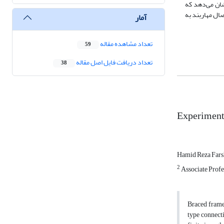
 نتایج نشان می‌دهد که
در محاسبات دارای درصدی گیرداری می‌باشند که با اضافه شدن ورق‌های اتصال مهاربند در گره قاب (Gusset Plate) و اتصال مهاربند به
آمار
تعداد مشاهده مقاله
59
تعداد دریافت فایل اصل مقاله
38
Experimenta
Hamid Reza Fars
2
Associate Profes
Braced frames
type connectio