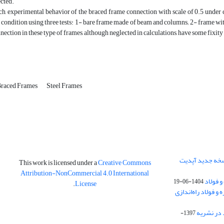
ected.
rch, experimental behavior of the braced frame connection with scale of 0.5 under
condition using three tests: 1- bare frame made of beam and columns; 2- frame wit
nection in these type of frames, although neglected in calculations, have some fixity
raced Frames
Steel Frames
نسخه جدید آپدیت
This work is licensed under a
Creative Commons
Attribution-NonCommercial 4.0 International
و فولاد
1404-06-19
.
License
 فولاد راه‌اندازی
 در نشریه
1397-