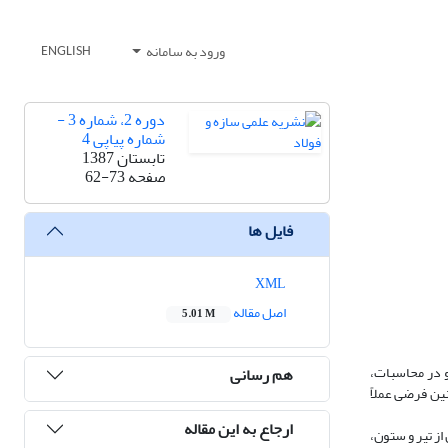
ورود به سامانه
ENGLISH
دوره 2، شماره 3 -
شماره پیاپی 4
تابستان 1387
صفحه
62-73
فایل ها
XML
اصل مقاله
5.01 M
و در محاسبات،
هم رسانی
ین فرضی عملاً
ارجاع به این مقاله
اب متشکل از تیر و ستون،