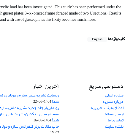
 cyclic load has been investigated. This study has been performed under the
h gusset plates; 3- x-braced frame (braced made of two U sections). Results
 and with use of gusset plates this fixity becomes much more.
کلیدواژه‌ها
English
دسترسی سریع
آخرین اخبار
صفحه اصلی
وبسایت نشریه علمی سازه و فولاد به 
درباره نشریه
شد!
1404-06-22
اعضای هیئت تحریریه
رونمایی از جلد جدید نشریه علمی سازه 
ارسال مقاله
صفحه رسمی لینکدین نشریه علمی سازه و
تماس با ما
شد!
1404-06-16
نقشه سایت
چاپ مقالات برتر کنفرانس سازه و فولاد
07-15