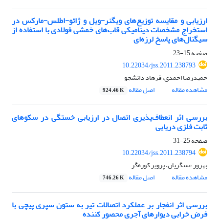
ارزیابی و مقایسه توزیع‌های ویگنر-ویل و ژائو-اطلس-مارکس در
استخراج مشخصات دینامیکی قاب‌های خمشی فولادی با استفاده از
سیگنال‌های پاسخ لرزه‌ای
صفحه
15-23
10.22034/jss.2011.238793
حمیدرضا احمدی، فرهاد دانشجو
مشاهده مقاله
اصل مقاله
924.46 K
بررسی اثر انعطاف‌پذیری اتصال در ارزیابی خستگی در سکوهای
ثابت فلزی دریایی
صفحه
25-31
10.22034/jss.2011.238794
بهروز عسگریان، پرویز کوزه‌گر
مشاهده مقاله
اصل مقاله
746.26 K
بررسی اثر انفجار بر عملکرد اتصالات تیر به ستون سپری پیچی با
فرض خرابی دیوارهای آجری محصور کننده