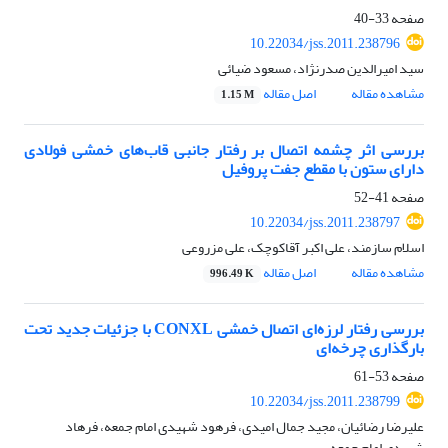
صفحه
33-40
10.22034/jss.2011.238796
سید امیرالدین صدرنژاد، مسعود ضیائی
مشاهده مقاله
اصل مقاله
1.15 M
بررسی اثر چشمه اتصال بر رفتار جانبی قاب‌های خمشی فولادی
دارای ستون با مقطع جفت پروفیل
صفحه
41-52
10.22034/jss.2011.238797
اسلام سازمند، علی اکبر آقاکوچک، علی مزروعی
مشاهده مقاله
اصل مقاله
996.49 K
بررسی رفتار لرزه‌ای اتصال خمشی CONXL با جزئیات جدید تحت
بارگذاری چرخه‌ای
صفحه
53-61
10.22034/jss.2011.238799
علیرضا رضائیان، مجید جمال امیدی، فرهود شهیدی امام جمعه، فرهاد
شهیدی امام جمعه