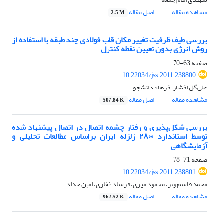
مشاهده مقاله
اصل مقاله
2.5 M
بررسی طیف ظرفیت تغییر مکان قاب فولادی چند طبقه با استفاده از
روش انرژی بدون تعیین نقطه کنترل
صفحه
63-70
10.22034/jss.2011.238800
علی گل افشار، فرهاد دانشجو
مشاهده مقاله
اصل مقاله
507.84 K
بررسی شکل‌پذیری و رفتار چشمه اتصال در اتصال پیشنهاد شده
توسط استاندارد ۲۸۰۰ زلزله ایران براساس مطالعات تحلیلی و
آزمایشگاهی
صفحه
71-78
10.22034/jss.2011.238801
محمد قاسم وتر، محمود میری، فرشاد غفاری، امین حداد
مشاهده مقاله
اصل مقاله
962.52 K