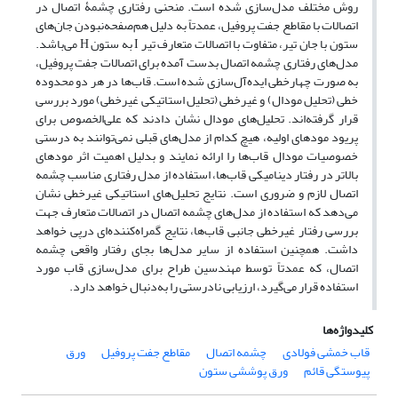
روش مختلف مدل‌سازی شده است. منحنی رفتاری چشمۀ اتصال در
اتصالات با مقاطع جفت پروفیل، عمدتاً به دلیل هم‌صفحه‌نبودن جان‌های
ستون با جان تیر، متفاوت با اتصالات متعارف تیر I به ستون H می‌باشد.
مدل‌های رفتاری چشمه اتصال بدست آمده برای اتصالات جفت پروفیل،
به صورت چهارخطی ایده‌آل‌سازی شده است. قاب‌ها در هر دو محدوده
خطی (تحلیل مودال) و غیرخطی (تحلیل استاتیکی غیرخطی) مورد بررسی
قرار گرفته‌اند. تحلیل‌های مودال نشان دادند که علی‌الخصوص برای
پریود مودهای اولیه، هیچ کدام از مدل‌های قبلی نمی‌توانند به درستی
خصوصیات مودال قاب‌ها را ارائه نمایند و بدلیل اهمیت اثر مودهای
بالاتر در رفتار دینامیکی قاب‌ها، استفاده از مدل رفتاری مناسب چشمه
اتصال لازم و ضروری است. نتایج تحلیل‌های استاتیکی غیرخطی نشان
می‌دهد که استفاده از مدل‌های چشمه اتصال در اتصالات متعارف جهت
بررسی رفتار غیرخطی جانبی قاب‌ها، نتایج گمراه‌کننده‌ای درپی خواهد
داشت. همچنین استفاده از سایر مدل‌ها بجای رفتار واقعی چشمه
اتصال، که عمدتاً توسط مهندسین طراح برای مدل‌سازی قاب مورد
استفاده قرار می‌گیرد، ارزیابی نادرستی را به‌دنبال خواهد دارد.
کلیدواژه‌ها
قاب خمشی فولادی
چشمه اتصال
مقاطع جفت پروفیل
ورق
پیوستگی قائم
ورق پوششی ستون