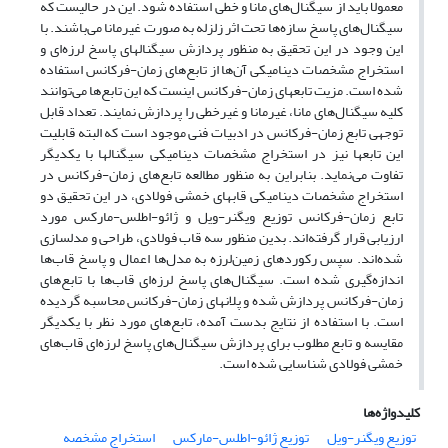
معمولا باید از سیگنال‌های مانا و خطی استفاده شود. این در حالیست که
سیگنال‌های پاسخ سازه‌ها تحت اثر زلزله به صورت غیرمانا می‌باشند. با
این وجود در این تحقیق به منظور پردازش سیگنالهای پاسخ لرزه‌ای و
استخراج مشخصات دینامیکی آن‌ها از تابع‌های زمان-فرکانس استفاده
شده است. مزیت تابعهای زمان-فرکانس اینست که این تابع‌ها می‌توانند
کلیه سیگنال‌های مانا، غیرمانا و غیرخطی را پردازش نمایند. تعداد قابل
توجهی تابع زمان-فرکانس در ادبیات فنی موجود است که البته قابلیت
این تابعها نیز در استخراج مشخصات دینامیکی سیگنالها با یکدیگر
تفاوت می‌نماید. بنابراین به منظور مطالعه تابع‌های زمان-فرکانس در
استخراج مشخصات دینامیکی قابهای خمشی فولادی، در این تحقیق دو
تابع زمان-فرکانس توزیع ویگنر-ویل و ژائو-اطلس-مارکس مورد
ارزیابی قرار گرفته‌اند. بدین منظور سه قاب فولادی، طراحی و مدلسازی
شده‌اند. سپس رکوردهای زمین‌لرزه به مدل‌ها اعمال و پاسخ قاب‌ها
اندازه‌گیری شده است. سیگنال‌های پاسخ لرزه‌ای قاب‌ها با تابع‌های
زمان-فرکانس پردازش شده و پلانهای زمان-فرکانس محاسبه گردیده
است. با استفاده از نتایج بدست آمده، تابع‌های مورد نظر با یکدیگر
مقایسه و تابع مطلوب برای پردازش سیگنال‌های پاسخ لرزه‌ای قاب‌های
خمشی فولادی شناسایی شده است.
کلیدواژه‌ها
توزیع ویگنر-ویل
توزیع ژائو-اطلس-مارکس
استخراج مشخصه