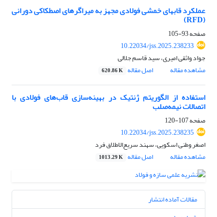
عملکرد قابهای خمشی فولادی مجهز به میراگرهای اصطکاکی دورانی
(RFD)
صفحه
93-105
10.22034/jss.2025.238233
جواد واثقی امیری، سید قاسم جلالی
مشاهده مقاله
اصل مقاله
620.86 K
استفاده از الگوریتم ژنتیک در بهینه‌سازی قاب‌های فولادی با
اتصالات نیمه‌صلب
صفحه
107-120
10.22034/jss.2025.238235
اصغر وطنی اسکویی، سهند سریع‌الاطلاق فرد
مشاهده مقاله
اصل مقاله
1013.29 K
مقالات آماده انتشار