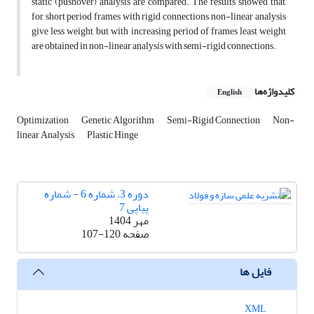
static (pushover) analysis are compared. The results showed that,
for short period frames with rigid connections, non-linear analysis
give less weight, but with increasing period of frames least weight
are obtained in non-linear analysis with semi-rigid connections.
کلیدواژه‌ها
English
Optimization
Genetic Algorithm
Semi-Rigid Connection
Non-
linear Analysis
Plastic Hinge
دوره 3، شماره 6 - شماره
پیاپی 7
مهر 1404
صفحه
107-120
فایل ها
XML