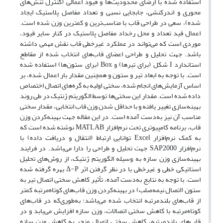
استفاده شده با ارضای محدودیت‌ها و قیود اعمالی (کنترل تنش‌های
محوری و اندرکنشی، جابجایی نسبی و تعداد مفاصل پلاستیک ایجاد
شده)، سعی در طراحی قاب با مناسب‌ترین و کمترین وزن شده است.
اعمال قید تعداد و محل رخداد مفاصل پلاستیک در کنار سایر قیود،
موردی است که می‌تواند در عملکرد غیرخطی قاب نقش مهمی داشته
باشد. جهت تحلیل و طراحی اعضای قاب‌های انتخاب شده از مقاطع
استاندارد I شکل (برای تیرها) و Box (برای ستون‌ها) استفاده شده
است. با توجه به ابعاد تیر و ستون و همچنین مقدار بار اعمال شده، بر
اساس آزمایش‌های انجام شده، سختی اولیه به گره‌های اتصال اختصاص
داده شده است. مقدار این سختی‌ها توسط الگوریتم ژنتیک در طی روند
بهینه‌سازی تغییر یافته و با حداقل شدن وزن قاب انتخابی، مقدار سختی
مناسب آن نیز به‌دست آمده است. در این مقاله جهت بهینه‌کردن وزن
قاب، برنامه کامپیوتری تحت نرم‌افزار MATLAB نوشته شده است که
به کمک نرم‌افزار Excel توانایی ارتباط (انتقال و دریافت داده) با
نرم‌افزار SAP2000 جهت تحلیل و طراحی را دارا می‌باشد. در فرایند
بهینه‌سازی وزن سازه به وسیله الگوریتم ژنتیک، از روش‌های تحلیل
استاتیکی خطی و غیرخطی با در نظر گرفتن اثر Δ−P بهره گرفته شده
است. با توجه به نتایج به‌دست آمده، تأثیر کاهش سختی اتصال تیر به
ستون (اتصال نیمه‌صلب) در بهینه‌کردن وزن قاب‌های کوتاه‌مرتبه کمتر
از قاب‌های بلندمرتبه انتخاب شده می‌باشد؛ به‌طوری‌که در قاب‌های
کوتاه‌مرتبه با کاهش سختی اتصالات، وزن سازه افزایش می‌یابد و در
قاب‌های بلندمرتبه، کاهش سختی اتصال منجر به کاهش وزن سازه