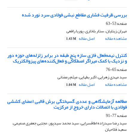
بررسی ظرفیت فشاری مقاطع نبشی فولادی سرد نورد شده
صفحه
53-63
مهران زینلیان، ستار بلخاری، پوریا رافعی
مشاهده مقاله
اصل مقاله
1.43 M
کنترل نیمه‌فعال فازی سازه پنج طبقه در برابر زلزله‌های حوزه دور
و نزدیک با کمک میراگر اصطکاکی و فعال‌کننده‌های پیزوالکتریک
صفحه
65-76
سید مهدی زهرایی، اکبر بطهایی، میثم رمضانی
مشاهده مقاله
اصل مقاله
1.04 M
مطالعه آزمایشگاهی و عددی گسیختگی برش قالبی اعضای کششی
فولادی با اتصالات دارای خروج از مرکزیت
صفحه
77-91
سید رضا سیدزاده اطاقسرایی، سید محمد سیدپور، مجتبی جعفری صمیمی،
سعید فلاحیان