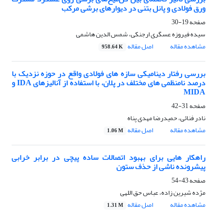
ورق فولادی و پانل بتنی در دیوارهای برشی مرکب
صفحه
19-30
سیده فیروزه عسگری ارجنکی، شمس الدین هاشمی
مشاهده مقاله
اصل مقاله
958.64 K
بررسی رفتار دینامیکی سازه های فولادی واقع در حوزه نزدیک با
درصد نامنظمی های مختلف در پلان، با استفاده از آنالیزهای IDA و
MIDA
صفحه
31-42
نادر فنائی، حمیدرضا مهدی پناه
مشاهده مقاله
اصل مقاله
1.06 M
راهکار هایی برای بهبود اتصالات ساده پیچی در برابر خرابی
پیشرونده ناشی از حذف ستون
صفحه
43-54
مژده شیرین زاده، عباس حق اللهی
مشاهده مقاله
اصل مقاله
1.31 M