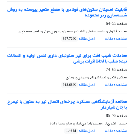
قابلیت اطمینان ستون‌های فولادی با مقطع متغیر پیوسته به روش
شبیه‌سازی زیر مجموعه
صفحه
55-64
محمد قانونی بقا، محسنعلی شایانفر، معین برخوری مهنی، یاسر سعیدپور
مشاهده مقاله
اصل مقاله
897.72 K
معادلات شیب افت برای تیر ستونهای داری نقص اولیه و اتصالات
نیمه صلب با لحاظ اثرات برشی
صفحه
65-74
مجتبی فتحی، نیما شهلایی، مهدی پرویزی
مشاهده مقاله
اصل مقاله
918.68 K
مطالعه آزمایشگاهی عملکرد چرخه‌ای اتصال تیر به ستون با نیمرخ
با جان شیاردار
صفحه
75-85
حسین اکبری لر، محسن ایزدی نیا، پرهام معمارزاده
مشاهده مقاله
اصل مقاله
1.46 M