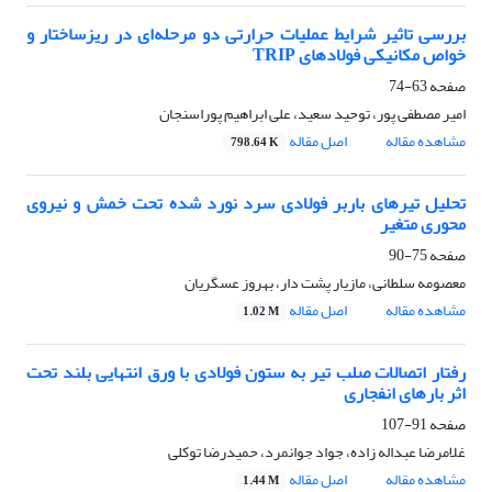
بررسی تاثیر شرایط عملیات حرارتی دو مرحله‌ای در ریزساختار و
خواص مکانیکی فولادهای TRIP
صفحه
63-74
امیر مصطفی پور، توحید سعید، علی ابراهیم پوراسنجان
مشاهده مقاله
اصل مقاله
798.64 K
تحلیل تیرهای باربر فولادی سرد نورد شده تحت خمش و نیروی
محوری متغیر
صفحه
75-90
معصومه سلطانی، مازیار پشت دار، بهروز عسگریان
مشاهده مقاله
اصل مقاله
1.02 M
رفتار اتصالات صلب تیر به ستون فولادی با ورق انتهایی بلند تحت
اثر بارهای انفجاری
صفحه
91-107
غلامرضا عبداله زاده، جواد جوانمرد، حمیدرضا توکلی
مشاهده مقاله
اصل مقاله
1.44 M