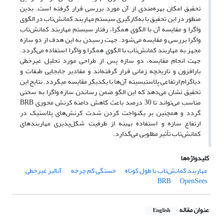
تحقیق امکان بهره‌مندی از آن مورد بررسی قرار گرفته است. بدین
منظور در این تحقیق با به‌کارگیری سیستم مهاربند کمانش‌تاب در الگوی
واگرا و مقایسه آن با الگوی همگرا، رفتار سیستم مهاربند کمانش‌تاب
واگرا بررسی و مقایسه می‌شود. جهت رسیدن به این هدف از دو سازه
مجهز به مهاربند کمانش‌تاب با الگوی همگرا و واگرا استفاده می‌گردد.
جهت انجام مقایسه، دو سازه پس از طراحی مورد تحلیل غیرخطی
بارافزون و تاریخچه زمانی قرار گرفته‌اند و مقادیر جابجایی طبقات و
دیاگرام ارتفاعی پلاستیسیته آن‌ها با یکدیگر مقایسه میگردد. نتایج این
تحقیق نشان می‌دهد که این الگو ضمن رساندن سازه واگرا به سختی
مناسب می‌تواند تا 30 درصد باعث کاهش دامنه کرنش محوری BRB
گردد و همچنین بر یکنواخت کردن شدت کرنش‌های پلاستیک در
ارتفاع سازه و استفاده بهینه از ظرفیت شکل‌پذیری مهاربندهای
کمانش‌تاب تأثیر مطلوبی می‌گذارد.
کلیدواژه‌ها
مهاربند کمانش‌تاب با طول کوتاه
خستگی کم چرخه
آنالیز غیرخطی
BRB
OpenSees
عنوان مقاله
English