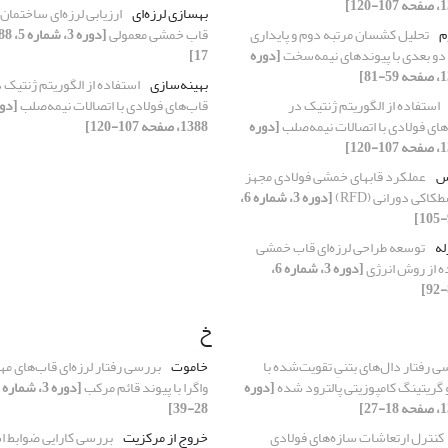
بهسازی لرزه‌ای
ارزیابی لرزه‌ای ساختمان
م
تحلیل کشسان مرتبه دوم و پایداری
قاب خمشی معمولی
دو بعدی با پیوندهای نیمه‌سخت
[دوره
17]
بهینه‌سازی
استفاده از الگوریتم ژنتیک 
استفاده از الگوریتم ژنتیک در
قاب‌های فولادی با اتصالات نیمه‌صلب
های فولادی با اتصالات نیمه‌صلب
[دوره
1388، صفحه 107-120]
س
عملکرد قابهای خمشی فولادی مجهز
اکی دورانی (RFD)
[دوره 3، شماره 6،
له
توسعه طراحی لرزه‌ای قاب خمشی
ده از روش انرژی
[دوره 3، شماره 6،
خ
ی رفتار دال‌های بتنیِ تقویت‌شده با
خاموت
بررسی رفتار لرزه‌ای قاب‌های م
 گریتینگ کامپوزیتی پالترود شده
[دوره
واگرا با پیوند قائم مرکب
28-39]
کنترل ارتعاشات سازه‌های فولادی
خروج از مرکزیت