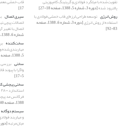
تقویت‌شده با میلگرد فولادی و گریتینگ کامپوزیتی
قاب خمشی معمو
پالترود شده
[دوره 3، شماره 5، 1388، صفحه 18-27]
17]
روش انرژی
توسعه طراحی لرزه‌ای قاب خمشی فولادی با
سپری اتصال
بر
استفاده از روش انرژی
[دوره 3، شماره 6، 1388، صفحه
اتصالات پیچی تی
83-92]
اتصال با تغییر 
شماره 6، 1388، صفحه 43-57]
سخت‌کننده
بر
مهاربندی‌شده وا
5، 1388، صفحه 28-39]
سختی
بررسی ر
واگرا با پیوند ق
5-17]
سختی پیچشی کم 
ا
فرکانس مد پیچشی
1388، صفحه 40-51]
سیستم دوگانه
و مهاربند فولا
میان‌مرتبه
[دوره 3، شماره 6، 1388، صفحه