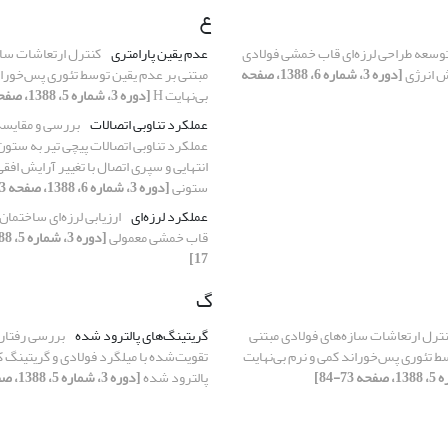
ع
وسعه طراحی لرزه‌ای قاب خمشی فولادی
عدم یقین پارامتری
کنترل ارتعاشات ساز
وش انرژی
[دوره 3، شماره 6، 1388، صفحه
مبتنی بر عدم یقین توسط تئوری پس‌خوران
بی‌نهایت H
[دوره 3، شماره 5، 1388، صفحه 73-84]
عملکرد تناوبی اتصالات
بررسی و مقایسه
عملکرد تناوبی اتصالات پیچی تیر به ستون
انتهایی و سپری اتصال با تغییر آرایش افقی
ستونی
[دوره 3، شماره 6، 1388، صفحه 43-57]
عملکرد لرزه‌ای
ارزیابی لرزه‌ای ساختمان
قاب خمشی معمولی
17]
گ
ترل ارتعاشات سازه‌های فولادی مبتنی
گریتینگ‌های پالترود شده
بررسی رفتار د
ط تئوری پس‌خوراند کمی و نرم بی‌نهایت
تقویت‌شده با میلگرد فولادی و گریتینگ ک
پالترود شده
[دوره 3، شماره 5، 1388، صفحه 18-27]