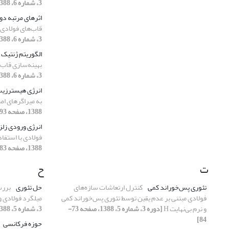
3، شماره 6، 1388، صفحه 107-120]
اثرهای مرتبه دو
قاب‌های فولادی 
3، شماره 6، 1388، صفحه 59-81]
الگوریتم ژنتیک
بهینه‌سازی قاب‌
3، شماره 6، 1388، صفحه 107-120]
انرژی هیسترزی
به میراگرهای اصطک
1388، صفحه 93-105]
انرژی ورودی زلز
فولادی با استفا
1388، صفحه 83-92]
ت
ح
تئوری پس‌خوراند کمی
کنترل ارتعاشات سازه‌های
حل تئوری
بررس
فولادی مبتنی بر عدم یقین توسط تئوری پس‌خوراند کمی
میلگرد فولادی و
و نرم بی‌نهایت H
[دوره 3، شماره 5، 1388، صفحه 73-
3، شماره 5، 1388، صفحه 18-27]
84]
حوزه فرکانسی