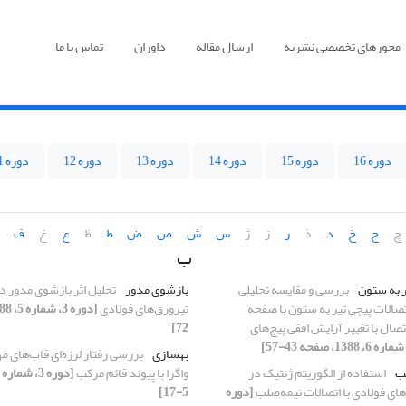
محورهای تخصصی نشریه
ارسال مقاله
داوران
تماس با ما
دوره 16
دوره 15
دوره 14
دوره 13
دوره 12
دوره 11
چ
ح
خ
د
ذ
ر
ز
ژ
س
ش
ص
ض
ط
ظ
ع
غ
ف
ب
ر به ستون
بررسی و مقایسه تحلیلی
بازشوی مدور
تحلیل اثر بازشوی مدور 
تصالات پیچی تیر به ستون با صفحه
تیرورق‌های فولادی
تصال با تغییر آرایش افقی پیچ‌های
72]
بهسازی
بررسی رفتار لرزه‌ای قاب‌های 
لب
استفاده از الگوریتم ژنتیک در
واگرا با پیوند قائم مرکب
های فولادی با اتصالات نیمه‌صلب
[دوره
5-17]