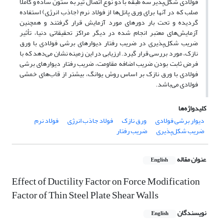
فولادی شکل‌پذیر سه طبقه با دو نوع اتصال تیر به ستون ساده و کاملاً
صلب که در آنها برای ورق پانل‌ها از فولاد نرم (جاذب انرژی) استفاده
گردیده و تحت بار دورهای مورد آزمایش قرار گرفتند و همچنین
آزمایش‌های معتبر انجام شده در دیگر مراکز تحقیقاتی دنیا، تأثیر
ضریب شکل‌پذیری در ضریب رفتار دیوارهای برشی فولادی با ورق
نازک، مورد بررسی قرار گیرد. ارزیابی در این زمینه نشان می‌دهد که با
فرض ثابت بودن ضریب اضافه مقاومت، ضریب رفتار دیوارهای برشی
فولادی با ورق نازک بر اساس روش یوانگ، بیشتر از قاب‌های خمشی
فولادی می‌باشد.
کلیدواژه‌ها
دیوار برشی فولادی
ورق نازک
فولاد جاذب انرژی
فولاد نرم
ضریب شکل‌پذیری
ضریب رفتار
عنوان مقاله
English
Effect of Ductility Factor on Force Modification
Factor of Thin Steel Plate Shear Walls
نویسندگان
English