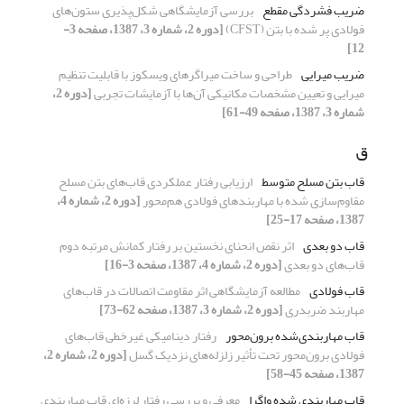
ضریب فشردگی مقطع
بررسی آزمایشگاهی شکل‌پذیری ستون‌های
فولادی پر شده با بتن (CFST)
[دوره 2، شماره 3، 1387، صفحه 3-
12]
ضریب میرایی
طراحی و ساخت میراگرهای ویسکوز با قابلیت تنظیم
میرایی و تعیین مشخصات مکانیکی آن‌ها با آزمایشات تجربی
[دوره 2،
شماره 3، 1387، صفحه 49-61]
ق
قاب بتن مسلح متوسط
ارزیابی رفتار عملکردی قاب‌های بتن مسلح
مقاوم‌سازی شده با مهاربندهای فولادی هم‌محور
[دوره 2، شماره 4،
1387، صفحه 17-25]
قاب دو بعدی
اثر نقص انحنای نخستین بر رفتار کمانش مرتبه دوم
قاب‌های دو بعدی
[دوره 2، شماره 4، 1387، صفحه 3-16]
قاب فولادی
مطالعه آزمایشگاهی اثر مقاومت اتصالات در قاب‌های
مهاربند ضربدری
[دوره 2، شماره 3، 1387، صفحه 62-73]
قاب مهاربندی‌شده برون‌محور
رفتار دینامیکی غیرخطی قاب‌های
فولادی برون‌محور تحت تأثیر زلزله‌های نزدیک گسل
[دوره 2، شماره 2،
1387، صفحه 45-58]
قاب مهاربندی شده واگرا
معرفی و بررسی رفتار لرزه‌ای قاب مهاربندی