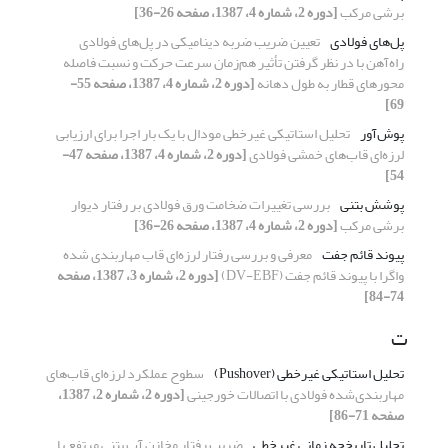
برشی مرکب
[دوره 2، شماره 4، 1387، صفحه 26-36]
پل‌های فولادی
تعیین ضریب ضربه دینامیکی در پل‌های فولادی
راه‌آهن با در نظر گرفتن تأثیر هم‌زمان سرعت حرکت و نسبت فاصله
محورهای قطار به طول دهانه
[دوره 2، شماره 4، 1387، صفحه 55-
69]
پوش‌آور
تحلیل استاتیکی غیرخطی مودال با یک بار اجرا برای ارزیابی
لرزه‌ای قاب‌های خمشی فولادی
[دوره 2، شماره 4، 1387، صفحه 47-
54]
پوشش بتنی
بررسی تغییرات ضخامت ورق فولادی بر رفتار دیوار
برشی مرکب
[دوره 2، شماره 4، 1387، صفحه 26-36]
پیوند قائم جفت
معرفی و بررسی رفتار لرزه‌ای قاب مهاربندی شده
واگرا با پیوند قائم جفت (DV-EBF)
[دوره 2، شماره 3، 1387، صفحه
74-84]
ت
تحلیل استاتیکی غیرخطی (Pushover)
سطوح عملکرد لرزه‌ای قاب‌های
مهاربندی‌شده فولادی با اتصالات خورجینی
[دوره 2، شماره 2، 1387،
صفحه 71-86]
تحلیل تاریخچه زمانی غیرخطی
ضریب رفتار مخازن آب بتنی مرتفع با