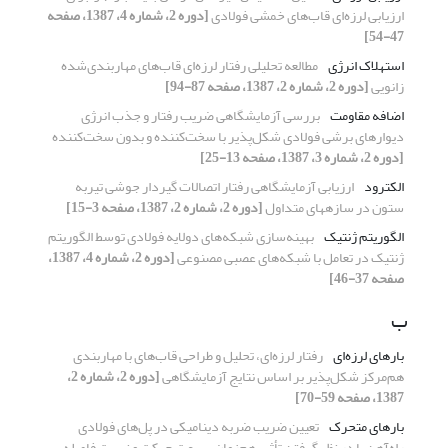
ارزیابی لرزه‌ای قاب‌های خمشی فولادی
[دوره 2، شماره 4، 1387، صفحه
47-54]
استهلاک انرژی
مطالعه تحلیلی رفتار لرزه‌ای قاب‌های مهاربندی‌شده
زانویی
[دوره 2، شماره 2، 1387، صفحه 87-94]
اضافه مقاومت
بررسی آزمایشگاهی ضریب رفتار و جذب انرژی
دیوارهای برشی فولادی شکل‌پذیر با سخت‌کننده و بدون سخت‌کننده
[دوره 2، شماره 3، 1387، صفحه 13-25]
الکترود
ارزیابی آزمایشگاهی رفتار اتصالات گیردار جوشی تیربه
ستون در سازههای متداول
[دوره 2، شماره 2، 1387، صفحه 3-15]
الگوریتم ژنتیک
بهینه‌سازی شبکه‌های دولایه فولادی توسط الگوریتم
ژنتیک در تعامل با شبکه‌های عصبی مصنوعی
[دوره 2، شماره 4، 1387،
صفحه 37-46]
ب
بارهای لرزه‌ای
رفتار لرزه‌ای، تحلیل و طراحی قاب‌های با مهاربندی
هم‌مرکز شکل‌پذیر بر اساس نتایج آزمایشگاهی
[دوره 2، شماره 2،
1387، صفحه 59-70]
بارهای متحرک
تعیین ضریب ضربه دینامیکی در پل‌های فولادی
راه‌آهن با در نظر گرفتن تأثیر هم‌زمان سرعت حرکت و نسبت فاصله