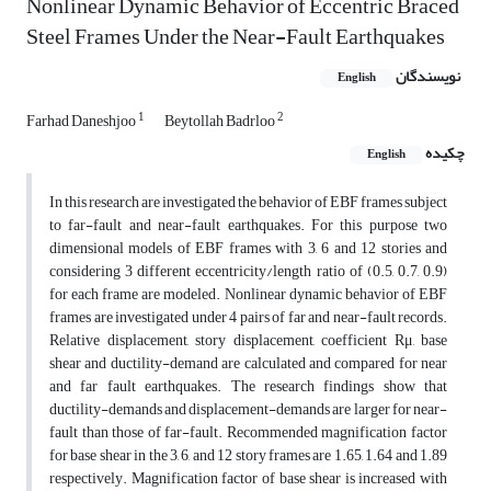
Nonlinear Dynamic Behavior of Eccentric Braced
Steel Frames Under the Near-Fault Earthquakes
نویسندگان
English
1
2
Farhad Daneshjoo
Beytollah Badrloo
چکیده
English
In this research are investigated the behavior of EBF frames subject
to far-fault and near-fault earthquakes. For this purpose two
dimensional models of EBF frames with 3, 6 and 12 stories and
considering 3 different eccentricity/length ratio of (0.5, 0.7, 0.9)
for each frame are modeled. Nonlinear dynamic behavior of EBF
frames are investigated under 4 pairs of far and near-fault records.
Relative displacement, story displacement, coefficient Rμ, base
shear and ductility-demand are calculated and compared for near
and far fault earthquakes. The research findings show that
ductility-demands and displacement-demands are larger for near-
fault than those of far-fault. Recommended magnification factor
for base shear in the 3, 6, and 12 story frames are 1.65, 1.64 and 1.89
respectively. Magnification factor of base shear is increased with