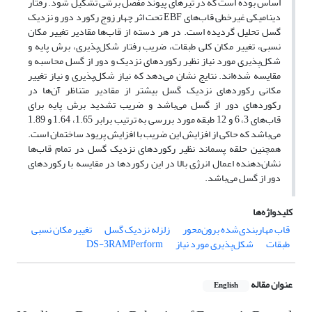
اساس بوده است که در تیرهای پیوند مفصل برشی تشکیل شود. رفتار
دینامیکی غیرخطی قاب‌های EBF تحت اثر چهار زوج رکورد دور و نزدیک
گسل تحلیل گردیده است. در هر دسته از قاب‌ها مقادیر تغییر مکان
نسبی، تغییر مکان کلی طبقات، ضریب رفتار شکل‌پذیری، برش پایه و
شکل‌پذیری مورد نیاز نظیر رکوردهای نزدیک و دور از گسل محاسبه و
مقایسه شده‌اند. نتایج نشان می‌دهد که نیاز شکل‌پذیری و نیاز تغییر
مکانی رکوردهای نزدیک گسل بیشتر از مقادیر متناظر آن‌ها در
رکوردهای دور از گسل می‌باشد و ضریب تشدید برش پایه برای
قاب‌های 3، 6 و 12 طبقه مورد بررسی به ترتیب برابر 1.65، 1.64 و 1.89
می‌باشد که حاکی از افزایش این ضریب با افزایش پریود ساختمان است.
همچنین حلقه پسماند نظیر رکوردهای نزدیک گسل در تمام قاب‌ها
نشان‌دهنده اعمال انرژی بالا در این رکوردها در مقایسه با رکوردهای
دور از گسل می‌باشد.
کلیدواژه‌ها
قاب مهاربندی‌شده برون‌محور
زلزله نزدیک گسل
تغییر مکان نسبی
طبقات
شکل‌پذیری مورد نیاز
DS-3RAMPerform
عنوان مقاله
English