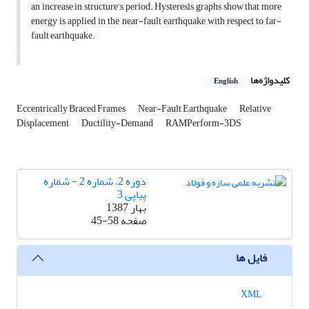
an increase in structure’s period. Hysteresis graphs show that more
energy is applied in the near-fault earthquake with respect to far-
fault earthquake.
کلیدواژه‌ها
English
Eccentrically Braced Frames
Near-Fault Earthquake
Relative
Displacement
Ductility-Demand
RAMPerform-3DS
دوره 2، شماره 2 - شماره
پیاپی 3
بهار 1387
صفحه
45-58
فایل ها
XML