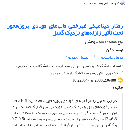
رفتار دینامیکی غیرخطی قاب‌های فولادی برون‌محور
تحت تأثیر زلزله‌های نزدیک گسل
نوع مقاله : مقاله پژوهشی
نویسندگان
2
1
فرهاد دانشجو
بیت ا... بدرلو
1
استاد دانشکده مهندسی عمران و محیط زیست، دانشگاه تربیت مدرس
2
دانشجوی دکتری سازه، دانشگاه تربیت مدرس
10.22034/jss.2008.236488
چکیده
در این تحقیق رفتار قاب‌های فولادی برون‌محور ساختمانی (EBF) تحت
تأثیر رکوردهای دور و نزدیک گسل مورد بررسی قرار گرفته‌اند. برای
این منظور قاب‌های فولادی ساختمان به‌صورت دو‌بعدی با تعداد طبقات
3، 6 و 12 مدل گردیده و برای هر یک سه طول تیر پیوند مختلف (0.5، 0.7
و 0.9 برابر طول بحرانی) در نظر گرفته شده است. طراحی قاب‌ها بر این