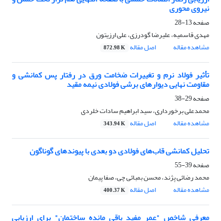
نیروی محوری
صفحه
13-28
مهدی قاسمیه، علیرضا گودرزی، علی ارزیتون
مشاهده مقاله
اصل مقاله
872.98 K
تأثیر فولاد نرم و تغییرات ضخامت ورق در رفتار پس کمانشی و
مقاومت نهایی دیوارهای برشی فولادی نیمه مقید
صفحه
29-38
محمدعلی برخورداری، سید ابراهیم سادات خلردی
مشاهده مقاله
اصل مقاله
343.94 K
تحلیل کمانشی قاب‌های فولادی دو بعدی با پیوندهای گوناگون
صفحه
39-55
محمد رضائی پژند، محسن بمبائی چی، صفا پیمان
مشاهده مقاله
اصل مقاله
400.37 K
معرفی شاخص "عمر مفید باقی‌ مانده ساختمان" برای ارزیابی