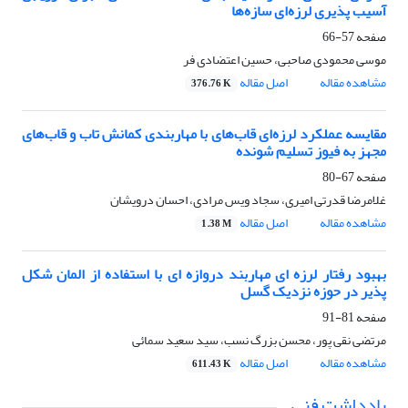
آسیب پذیری لرزه‌ای سازه‌ها
صفحه
57-66
موسی محمودی صاحبی، حسین اعتضادی فر
مشاهده مقاله
اصل مقاله
376.76 K
مقایسه عملکرد لرزه‌ای قاب‌های با مهاربندی کمانش تاب و قاب‌های
مجهز به فیوز تسلیم شونده
صفحه
67-80
غلامرضا قدرتی امیری، سجاد ویس مرادی، احسان درویشان
مشاهده مقاله
اصل مقاله
1.38 M
بهبود رفتار لرزه ای مهاربند دروازه ای با استفاده از المان شکل
پذیر در حوزه نزدیک گسل
صفحه
81-91
مرتضی نقی پور، محسن بزرگ نسب، سید سعید سمائی
مشاهده مقاله
اصل مقاله
611.43 K
یادداشت فنی