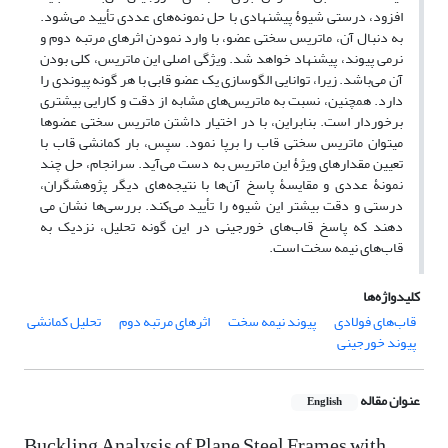
افزود، درستی شیوۀ پیشنهادی با حل نمونه‌های عددی تأیید می­‌شود.
به دنبال آن، ماتریس سختی عضو، با وارد نمودن اثرهای مرتبه دوم و
نرمی پیوند، پیشنهاد خواهد شد. ویژگی اصلی این ماتریس، کلی بودن
آن می‌­باشد. زیرا، توانایی الگوسازی یک عضو قابی با هر گونه پیوندی را
دارد. همچنین، نسبت به ماتریس‌­های مشابه از دقت و کارایی بیشتری
برخوردار است. بنابراین، با در اختیار داشتن ماتریس سختی عضوها
می­توان ماتریس سختی قاب را برپا نمود. سپس، بار کمانشی قاب با
تعیین مقدارهای ویژۀ این ماتریس به دست می‌­آید. سرانجام، حل چند
نمونۀ عددی و مقایسۀ پاسخ آن­‌ها با نتیجه‌های دیگر پژوهشگران،
درستی و دقت بیشتر این شیوه را تأیید می‌­کند. بررسی‌ها نشان می­‌
دهند که پاسخ قاب‌­های خورجینی در این گونه تحلیل، نزدیک به
قاب‌های نیمه ­سخت است.
کلیدواژه‌ها
قاب‌های فولادی
پیوند نیمه سخت
اثرهای مرتبه دوم
تحلیل کمانشی
پیوند خورجینی
عنوان مقاله
English
Buckling Analysis of Plane Steel Frames with