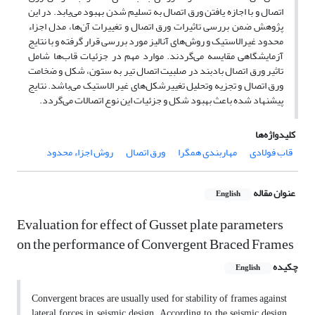
اتصال و با اجازه یافتن ورق اتصال به تسلیم شدن بهبود می‌یابد. در این
پژوهش ضمن بررسی تاثیرات ورق اتصال و تغییرات آن‌ها، مدل اجزاء
محدود غیرالاستیک و روش‌های آنالیز مورد بررسی قرار گرفته و با نتایج
آزمایشگاهی مقایسه می‌گردند. موارد مهم در جزئیات قاب‌ها شامل
تاثیر ورق اتصال بادبند در صلبیت اتصال تیر به ستون، شکل و ضخامت
ورق اتصال و تجزیه وتحلیل تغییرشکل‌های غیر الاستیک می‌باشد. نتایج
پیشنهاد شده باعث بهبود شکل و جزئیات این نوع اتصالات می‌گردد.
کلیدواژه‌ها
قاب فولادی
مهاربندی همگرا
ورق اتصال
روش اجزاء محدود
عنوان مقاله
English
Evaluation for effect of Gusset plate parameters
on the performance of Convergent Braced Frames
چکیده
English
Convergent braces are usually used for stability of frames against
lateral forces in seismic design. According to the seismic design