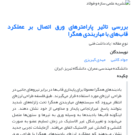
بررسی تاثیر پارامترهای ورق اتصال بر عملکرد
قاب‌های با مهاربندی همگرا
نوع مقاله : یادداشت فنی
نویسندگان
جواد کاتبی
مهدی کهریزی
دانشکده مهندسی عمران، دانشگاه تبریز، ایران
چکیده
بادبندهای همگرا معمولا برای پایداری قاب‌ها در برابر نیروهای جانبی در
طراحی لرزه‌ای مورد استفاده قرار می‌گیرند. طبق فلسفه طراحی لرزه‌ای
انتظار می‌رود که سیستم‌های مهاربندی همگرا تحت زلزله‌های شدید
بتوانند پاسخ غیرارتجاعی پایدار و مداومی از خود نشان دهند. در
اینگونه قاب‌ها بادبندها به وسیله ورق به تیرها و ستون‌ها متصل
می‌شوند و تغییرشکل غیر الاستیک در زمان تسلیم عضو به صورت
کششی و کمانش غیر الاستیک اتفاق می‌افتد. آزمایشات تجربی جدید
نشان می‌دهند که عملکرد لرزه‌ای بادبندهای همگرا با طراحی ورق