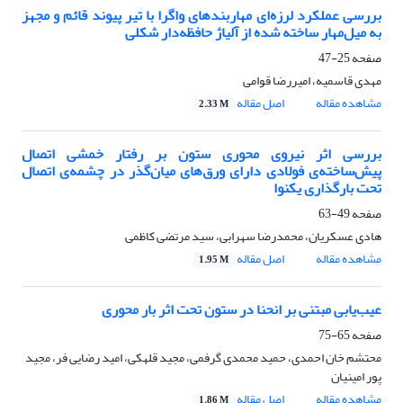
بررسی عملکرد لرزه‌ای مهاربندهای واگرا با تیر پیوند قائم و مجهز
به میل‌مهار ساخته شده از آلیاژ حافظه‌دار شکلی
صفحه
25-47
مهدی قاسمیه، امیررضا قوامی
مشاهده مقاله
اصل مقاله
2.33 M
بررسی اثر نیروی محوری ستون بر رفتار خمشی اتصال
پیش‌ساخته‌ی فولادی دارای ورق‌های میان‌گذر در چشمه‌ی اتصال
تحت بارگذاری یکنوا
صفحه
49-63
هادی عسکریان، محمدرضا سهرابی، سید مرتضی کاظمی
مشاهده مقاله
اصل مقاله
1.95 M
عیب‌یابی مبتنی بر انحنا در ستون تحت اثر بار محوری
صفحه
65-75
محتشم خان احمدی، حمید محمدی گرفمی، مجید قلهکی، امید رضایی فر، مجید
پور امینیان
مشاهده مقاله
اصل مقاله
1.86 M