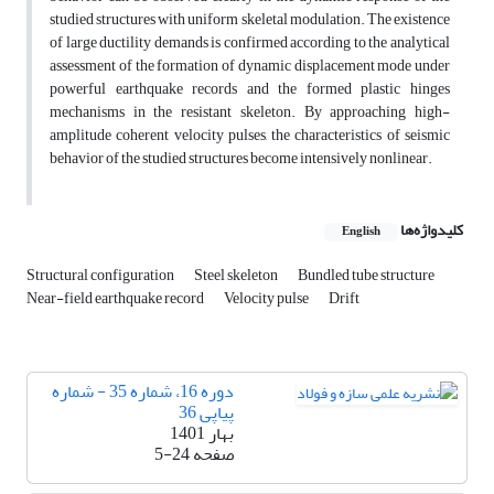
studied structures with uniform skeletal modulation. The existence
of large ductility demands is confirmed according to the analytical
assessment of the formation of dynamic displacement mode under
powerful earthquake records and the formed plastic hinges
mechanisms in the resistant skeleton. By approaching high-
amplitude coherent velocity pulses, the characteristics of seismic
behavior of the studied structures become intensively nonlinear.
کلیدواژه‌ها
English
Structural configuration
Steel skeleton
Bundled tube structure
Near-field earthquake record
Velocity pulse
Drift
دوره 16، شماره 35 - شماره
پیاپی 36
بهار 1401
صفحه
5-24