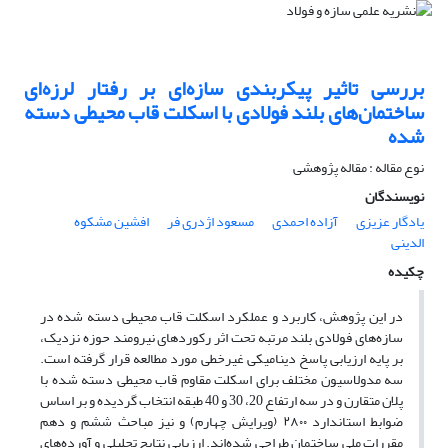
بررسی تاثیر پیکربندی سازه‌ای بر رفتار لرزه‌ای
ساختمان‌های بلند فولادی با اسکلت قاب محیطی دسته
شده
نوع مقاله : مقاله پژوهشی
نویسندگان
یادگار عزیزی
آزاده احمدی
مسعود اژدری فر
افشین مشکوه
الدینی
چکیده
در این پژوهش، کاربرد و عملکرد اسکلت قاب محیطی دسته شده در
سازه‌های فولادی بلند مرتبه تحت اثر رکوردهای نیرومند حوزه نزدیک،
بر پایه ارزیابی پاسخ دینامیکی غیرخطی مورد مطالعه قرار گرفته است.
سه مدولاسیون مختلف برای اسکلت مقاوم قاب محیطی دسته شده با
پلان متقارن و در سه ارتفاع 20، 30 و 40 طبقه انتخاب گردیده و بر اساس
ضوابط استاندارد
۲۸۰۰ (
ویرایش چهارم) و نیز مباحث ششم و دهم
مقررات ملی ساختمان طراحی شده‌اند. ارزیابی نتایج تحلیلی و آورده‌های