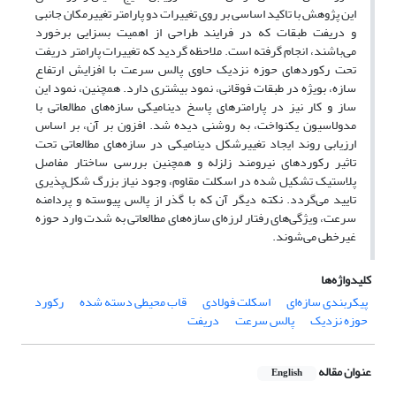
این پژوهش با تاکید اساسی بر روی تغییرات دو پارامتر تغییرمکان جانبی
و دریفت طبقات که در فرایند طراحی از اهمیت بسزایی برخورد
می‌باشند، انجام گرفته است. ملاحظه گردید که تغییرات پارامتر دریفت
تحت رکوردهای حوزه نزدیک حاوی پالس سرعت با افزایش ارتفاع
سازه، بویژه در طبقات فوقانی، نمود بیشتری دارد. همچنین، نمود این
ساز و کار نیز در پارامترهای پاسخ دینامیکی سازه‌های مطالعاتی با
مدولاسیون یکنواخت، به روشنی دیده شد. افزون بر آن، بر اساس
ارزیابی روند ایجاد تغییرشکل دینامیکی در سازه‌های مطالعاتی تحت
تاثیر رکوردهای نیرومند زلزله و همچنین بررسی ساختار مفاصل
پلاستیک تشکیل شده در اسکلت مقاوم، وجود نیاز بزرگ شکل‌پذیری
تایید می‌گردد. نکته دیگر آن که با گذر از پالس پیوسته و پردامنه
سرعت، ویژگی‌های رفتار لرزه‌ای سازه‌های مطالعاتی به شدت وارد حوزه
غیرخطی می‌شوند
.
کلیدواژه‌ها
پیکربندی سازه‌ای
اسکلت فولادی
قاب محیطی دسته شده
رکورد
حوزه نزدیک
پالس سرعت
دریفت
عنوان مقاله
English