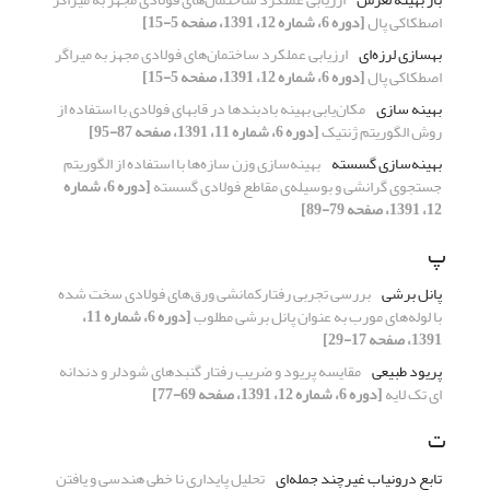
اصطکاکی پال
[دوره 6، شماره 12، 1391، صفحه 5-15]
بهسازی لرزه‌ای
ارزیابی عملکرد ساختمان‌های فولادی مجهز به میراگر
اصطکاکی پال
[دوره 6، شماره 12، 1391، صفحه 5-15]
بهینه سازی
مکان‌یابی بهینه بادبندها در قابهای فولادی با استفاده از
روش الگوریتم ژنتیک
[دوره 6، شماره 11، 1391، صفحه 87-95]
بهینه‌سازی گسسته
بهینه‌سازی وزن سازه‌ها با استفاده از الگوریتم
جستجوی گرانشی و بوسیله‌ی مقاطع فولادی گسسته
[دوره 6، شماره
12، 1391، صفحه 79-89]
پ
پانل برشی
بررسی تجربی رفتارکمانشی ورق‌های فولادی سخت شده
با لوله‌های مورب به عنوان پانل برشی مطلوب
[دوره 6، شماره 11،
1391، صفحه 17-29]
پریود طبیعی
مقایسه پریود و ضریب رفتار گنبدهای شودلر و دندانه
ای تک لایه
[دوره 6، شماره 12، 1391، صفحه 69-77]
ت
تابع درونیاب غیرچند جمله‌ای
تحلیل پایداری نا خطی هندسی و یافتن