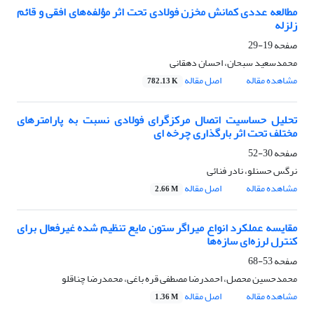
مطالعه عددی کمانش مخزن فولادی تحت اثر مؤلفه‌های افقی و قائم
زلزله
صفحه
19-29
محمدسعید سبحان، احسان دهقانی
مشاهده مقاله
اصل مقاله
782.13 K
تحلیل حساسیت اتصال مرکزگرای فولادی نسبت به پارامترهای
مختلف تحت اثر بارگذاری چرخه ای
صفحه
30-52
نرگس حسنلو، نادر فنائی
مشاهده مقاله
اصل مقاله
2.66 M
مقایسه عملکرد انواع میراگر ستون مایع تنظیم شده غیرفعال برای
کنترل لرزه‌ای سازه‌ها
صفحه
53-68
محمدحسین محصل، احمدرضا مصطفی قره باغی، محمدرضا چناقلو
مشاهده مقاله
اصل مقاله
1.36 M