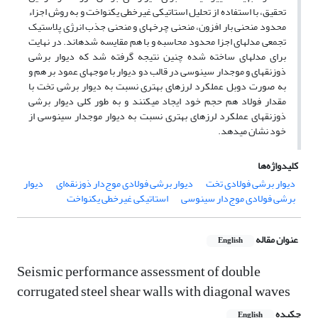
تحقیق، با استفاده از تحلیل استاتیکی غیرخطی یکنواخت و به روش اجزاء
محدود منحنی بار افزون، منحنی چرخه­ای و منحنی جذب انرژی پلاستیک
تجمعی مدل­های اجزا محدود محاسبه و با هم مقایسه شده­اند. در نهایت
برای مدل­های ساخته شده چنین نتیجه گرفته شد که دیوار برشی
ذوزنقه­ای و موج­دار سینوسی در قالب دو دیوار با موج­های عمود بر هم و
به صورت دوبل عملکرد لرزه­ای بهتری نسبت به دیوار برشی تخت با
مقدار فولاد هم حجم خود ایجاد می­کنند و به طور کلی دیوار برشی
ذوزنقه­ای عملکرد لرزه­ای بهتری نسبت به دیوار موجدار سینوسی از
خود نشان می­دهد.
کلیدواژه‌ها
دیوار برشی فولادی تخت
دیوار برشی فولادی موج‌دار ذوزنقه‌ای
دیوار
برشی فولادی موج‌دار سینوسی
استاتیکی غیرخطی یکنواخت
عنوان مقاله
English
Seismic performance assessment of double
corrugated steel shear walls with diagonal waves
چکیده
English