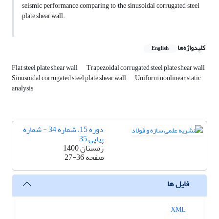
seismic performance comparing to the sinusoidal corrugated steel
plate shear wall.
کلیدواژه‌ها
English
Flat steel plate shear wall
Trapezoidal corrugated steel plate shear wall
Sinusoidal corrugated steel plate shear wall
Uniform nonlinear static
analysis
دوره 15، شماره 34 - شماره
پیاپی 35
زمستان 1400
صفحه
27-36
فایل ها
XML