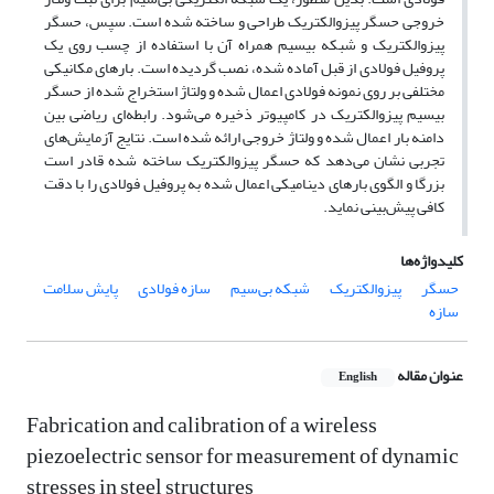
خروجی حسگر پیزوالکتریک طراحی و ساخته شده است. سپس، حسگر
پیزوالکتریک و شبکه بی­سیم همراه آن با استفاده از چسب روی یک
پروفیل فولادی از قبل آماده‌ شده، نصب گردیده است. بارهای مکانیکی
مختلفی بر روی نمونه فولادی اعمال شده و ولتاژ استخراج شده از حسگر
بی­سیم پیزوالکتریک در کامپیوتر ذخیره می‌شود. رابطه‌ای ریاضی بین
دامنه بار اعمال‌ شده و ولتاژ خروجی ارائه ‌شده است. نتایج آزمایش‌های
تجربی نشان می‌دهد که حسگر پیزوالکتریک ساخته ‌شده قادر است
بزرگا و الگوی بارهای دینامیکی اعمال شده به پروفیل فولادی را با دقت
کافی پیش‌بینی نماید.
کلیدواژه‌ها
حسگر
پیزوالکتریک
شبکه بی‌سیم
سازه فولادی
پایش سلامت
سازه
عنوان مقاله
English
Fabrication and calibration of a wireless
piezoelectric sensor for measurement of dynamic
stresses in steel structures