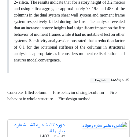
2- silica. The results indicate that, for a story height of 3.2 meters
and using silica aggregate, approximately 7%, 19%, and 48% of the
columns in the dual system, shear wall system, and moment frame
system respectively, failed during the fire. The analysis revealed
that an increase in story heights had a significant impact on the fire
behavior of moment frames, while it had no notable effect on other
systems. Sensitivity analyses demonstrated that a reduction factor
of 0.1 for the rotational stiffness of the columns in structural
analysis is appropriate, as it considers moment redistribution and
ensures model convergence.
کلیدواژه‌ها
English
Concrete-filled column
Fire behavior of single column
Fire
behavior in whole structure
Fire design method
دوره 17، شماره 40 - شماره
پیاپی 41
تابستان 1402