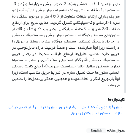
باربر جانبی: 1-قاب خمشی ویژه، 2-دیوار برشی بتن‌آرمۀ ویژه و 3-
سیستم دوگانۀ قاب خمشی ویژه به همراه دیوار برشی بتن‌آرمۀ ویژه و
هر یک به‌ازای ارتفاع طبقات متفاوت از 3 تا 4 متر و دو نوع سنگ‌دانۀ
بتن: 1-کربناتی و 2-سیلیکاتی کنترل گردید. مطابق نتایج برای ارتفاع
طبقات 2/3 متر و سنگ‌دانۀ سیلیکاتی، به‌ترتیب 7% و 19% و 48% از
ستون‌های سیستم دوگانه، سیستم دیوار برشی و سیستم قاب خمشی
در حریق پاسخگو نیستند. سیستم دوگانه بهترین عملکرد حریق را
داراست؛ زیرا اولاً مهارشده است و ضمناً ظرفیت مازاد قابل‌توجهی در
حریق دارد. مطابق تحلیل‌ها ارتفاع طبقات شدیداً در رفتار حریق
سیستم قاب خمشی تأثیرگذار است ولی عملاً تأثیری بر سایر سیستم‌ها
ندارد. همچنین مطابق آنالیز حساسیت، ضریب 1/0 برای کاهش سختی
خمشی ستون‌ها جهت تحلیل سازه در شرایط حریق مناسب است؛ زیرا
اولاً بازتوزیع لنگر را لحاظ نموده و همچنین همگرایی مدل‌ها را تضمین
می‌نماید.
کلیدواژه‌ها
ستون فولادی پرشده با بتن
رفتار حریق ستون مجزا
رفتار حریق در کل
سازه
دستورالعمل کنترل حریق
عنوان مقاله
English