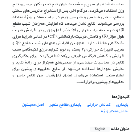
محاسبه شده و از سری چبیشف به‌عنوان تابع تغییرمکان عرضی و تابع
وزن استفاده می‌گردد. در گام آخر، پس از استخراج ماتریس‌های سختی
مصالح، سختی هندسی و ماتریس جرم
در نهایت مقادیر ویژۀ معادله
بررسی می‌شوند. نتایج نشان می‌دهد که افزایش هم‌زمان شیب مقطع
(
β
) و ضریب تغییرات حرارتی (
γ
) تأثیر قابل‌توجهی در افزایش ضریب
طول مؤثر (
K
) و کاهش ظرفیت بارکمانشی (
P
cr
) در تمامی شرایط مرزی
تکیه‌گاهی مختلف دارد. هم‌چنین افزایش هم
زمان شیب مقطع (
β
) و
ضریب تغییرات حرارتی (
γ
) بسته به نوع شرایط مرزی تکیه‌گاهی سبب
افزایش یا کاهش فرکانس طبیعی بی‌بُعد (
ω
) می
گردد. برای به‌کارگیری
نتایج در محاسبات مهندسی، از منحنی
های هم‌تراز برای ارائۀ نتایج و
نمایش نمودارها استفاده می
شود. از نتایج تحقیق
های پیشین برای
اعتبارسنجی استفاده می
شود. تطابق قابل‌قبولی بین نتایج حاضر و
تحقیق
های پیشین برقرار است.
کلیدواژه‌ها
پایداری
کمانش حرارتی
پایداری مقاطع متغیر
اصل همیلتون
تحلیل مقدار ویژه
عنوان مقاله
English