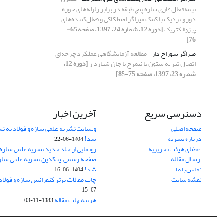
نیمه‌فعال فازی سازه پنج طبقه در برابر زلزله‌های حوزه
دور و نزدیک با کمک میراگر اصطکاکی و فعال‌کننده‌های
پیزوالکتریک
[دوره 12، شماره 24، 1397، صفحه 65-
76]
میراگر سوراخ دار
مطالعه آزمایشگاهی عملکرد چرخه‌ای
اتصال تیر به ستون با نیمرخ با جان شیاردار
[دوره 12،
شماره 23، 1397، صفحه 75-85]
دسترسی سریع
آخرین اخبار
صفحه اصلی
وبسایت نشریه علمی سازه و فولاد به 
درباره نشریه
شد!
1404-06-22
اعضای هیئت تحریریه
رونمایی از جلد جدید نشریه علمی سازه 
ارسال مقاله
صفحه رسمی لینکدین نشریه علمی سازه و
تماس با ما
شد!
1404-06-16
نقشه سایت
چاپ مقالات برتر کنفرانس سازه و فولاد
07-15
هزینه چاپ مقاله
1383-11-03