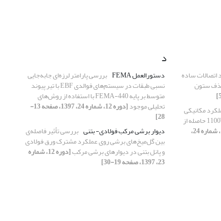
د
د اتصالات ساده
دستورالعمل‌ FEMA
بررسی پارامتر لرزه‌ای جابه‌جایی
 حذف ستون
نسبی طبقات در سیستم‌های فوالدی EBF با تیر پیوند
متوسط بر پایه 440-FEMA با استفاده از روش‌های
تحلیلی موجود
[دوره 12، شماره 24، 1397، صفحه 13-
ملکرد مکانیکی
28]
فولاد فوق استحکام بالای پیشرفته 1100TRIP حاصله از
[دوره 12، شماره 24،
دیوار برشی مرکب فولادی- بتنی
بررسی تأثیر فاصله‌ی
بین گل‌میخ‌های برشی روی عملکرد مشترک ورق فولادی
و پانل بتنی در دیوارهای برشی مرکب
[دوره 12، شماره
23، 1397، صفحه 19-30]