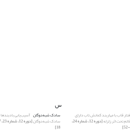
س
ار قاب با مهاربند کمانش تاب دارای
سادک شبه‌دوگان
آسیب‌یابی بادبندها 
ائم تحت اثر زلزله
[دوره 12، شماره 24،
سادک شبه‌دوگان
18]