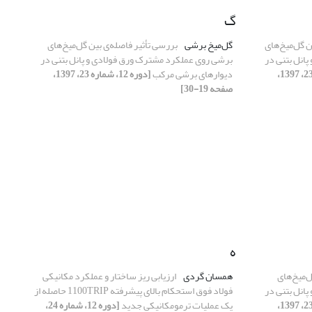
گ
ن گل‌میخ‌های
گل‌میخ برشی
بررسی تأثیر فاصله‌ی بین گل‌میخ‌های
انل بتنی در
برشی روی عملکرد مشترک ورق فولادی و پانل بتنی در
[دوره 12، شماره 23، 1397،
دیوارهای برشی مرکب
[دوره 12، شماره 23، 1397،
صفحه 19-30]
ه
ل‌میخ‌های
همسان گردی
ارزیابی ریز ساختار و عملکرد مکانیکی
انل بتنی در
فولاد فوق استحکام بالای پیشرفته 1100TRIP حاصله از
[دوره 12، شماره 23، 1397،
یک عملیات ترمومکانیکی جدید
[دوره 12، شماره 24،