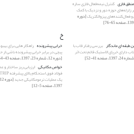
منطق فازی
کنترل نیمه‌فعال فازی سازه
ر زلزله‌های حوزه دور و نزدیک با کمک
و فعال‌کننده‌های پیزوالکتریک
[دوره
خ
ن طبقه ای ماندگار
بررسی رفتار قاب با
خرابی پیشرونده
راهکار هایی برای بهبو
اب دارای خرپای الاستیک قائم تحت اثر
پیچی در برابر خرابی پیشرونده ناشی از
[دوره 12، شماره 23، 1397، صفحه 43-54]
خواص مکانیکی
ارزیابی ریز ساختار و ع
یک عملیات ترمومکانیکی جدید
1397، صفحه 5-12]