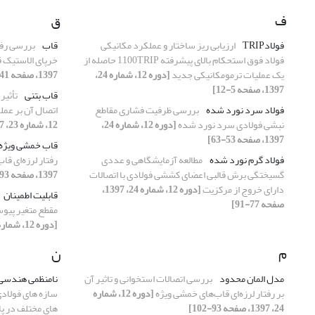
ف
ق
فولادTRIP
ارزیابی ریز ساختار و عملکرد مکانیکی
قاب
بررسی رفت
فولاد فوق استحکام بالای پیشرفته 1100TRIP حاصله از
خرپای الاستیک ق
یک عملیات ترمومکانیکی جدید
[دوره 12، شماره 24،
1397، صفحه 41-52]
1397، صفحه 5-12]
قاب بتنی
تأثیر
فولاد سرد نورد شده
بررسی ظرفیت فشاری مقاطع
اتصال آن بر عم
نبشی فولادی سرد نورد شده
[دوره 12، شماره 24،
12، شماره 23، 1397، صفحه 87-98]
1397، صفحه 53-63]
قاب خمشی ویژه
فولاد گرم نورد شده
مطالعه آزمایشگاهی و عددی
رفتار لرزه‌ای ق
گسیختگی برش قالبی اعضای کششی فولادی با اتصالات
1397، صفحه 93-102]
دارای خروج از مرکزیت
[دوره 12، شماره 24، 1397،
قابلیت اطمینان
صفحه 77-91]
مقطع متغیر پیو
[دوره 12، شماره 23، 1397، صفحه 55-64]
م
ن
مدل المان محدود
بررسی اتصالات استخوانی و تاثیر آن
نامنظمی هندسی 
بر رفتار لرزه‌ای قاب‌های خمشی ویژه
[دوره 12، شماره
سازه های فولادی
24، 1397، صفحه 93-102]