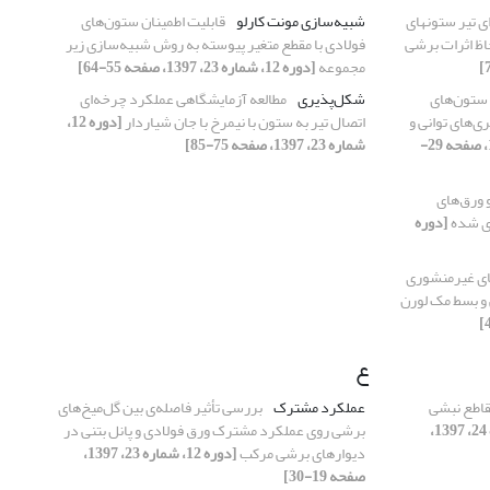
ی تیر ستونهای
شبیه‌سازی مونت کارلو
قابلیت اطمینان ستون‌های
حاظ اثرات برشی
فولادی با مقطع متغیر پیوسته به روش شبیه‌سازی زیر
مجموعه
[دوره 12، شماره 23، 1397، صفحه 55-64]
 ستون‌های
شکل‌پذیری
مطالعه آزمایشگاهی عملکرد چرخه‌ای
‌های توانی و
اتصال تیر به ستون با نیمرخ با جان شیاردار
[دوره 12،
[دوره 12، شماره 24، 1397، صفحه 29-
شماره 23، 1397، صفحه 75-85]
 ورق‌های
زی شده
[دوره
ای غیرمنشوری
 و بسط مک لورن
ع
اطع نبشی
عملکرد مشترک
بررسی تأثیر فاصله‌ی بین گل‌میخ‌های
[دوره 12، شماره 24، 1397،
برشی روی عملکرد مشترک ورق فولادی و پانل بتنی در
دیوارهای برشی مرکب
[دوره 12، شماره 23، 1397،
صفحه 19-30]