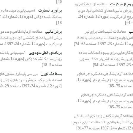
40]
روج از مرکزیت
مطالعه آزمایشگاهی و
رش قالبی اعضای کششی فولادی با
برآورد خسارت
آسیب‌یابی بادبندها به
روج از مرکزیت
[دوره 12، شماره 24،
سادک شبه‌دوگان
18]
لب
معادلات شیب افت برای تیر
برش قالبی
مطالعه آزمایشگاهی و عدد
ص اولیه و اتصالات نیمه صلب با لحاظ
برش قالبی اعضای کششی فولادی با اتصال
139، صفحه 65-74]
از مرکزیت
[دوره 12، شماره 24، 1397، صفحه 77-91]
هکار هایی برای بهبود اتصالات ساده
برنامه‌ی خطی دودویی
آسیب‌یابی بادبنده
رابی پیشرونده ناشی از حذف ستون
روش سادک شبه‌دوگان
صفحه 5-18]
طالعه آزمایشگاهی عملکرد چرخه‌ای
بسط مک لورن
بررسی پایداری ستون‌های
ن با نیمرخ با جان شیاردار
[دوره 12،
استفاده از ترکیب روش سری‌های توانی و
[دوره 12، شماره 24، 1397، صفحه 29-40]
لعه آزمایشگاهی عملکرد چرخه‌ای
ن با نیمرخ با جان شیاردار
[دوره 12،
مطالعه آزمایشگاهی و عددی گسیختگی
 کششی فولادی با اتصالات دارای خروج
77-91]