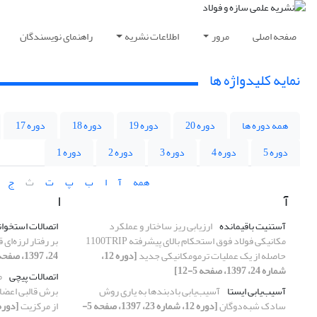
صفحه اصلی
مرور
اطلاعات نشریه
راهنمای نویسندگان
نمایه کلیدواژه ها
همه دوره ها
دوره 20
دوره 19
دوره 18
دوره 17
دوره 5
دوره 4
دوره 3
دوره 2
دوره 1
همه
آ
ا
ب
پ
ت
ث
ج
آ
ا
آستنیت باقیمانده
ارزیابی ریز ساختار و عملکرد
اتصالات استخوان
مکانیکی فولاد فوق استحکام بالای پیشرفته 1100TRIP
بر رفتار لرزه‌ای
حاصله از یک عملیات ترمومکانیکی جدید
[دوره 12،
24، 1397، صفحه 93-102]
شماره 24، 1397، صفحه 5-12]
اتصالات پیچی
م
آسیب‌یابی ایستا
آسیب‌یابی بادبندها به یاری روش
برش قالبی اعضای
سادک شبه‌دوگان
[دوره 12، شماره 23، 1397، صفحه 5-
از مرکزیت
[دوره 12، شماره 24، 1397، صفحه 