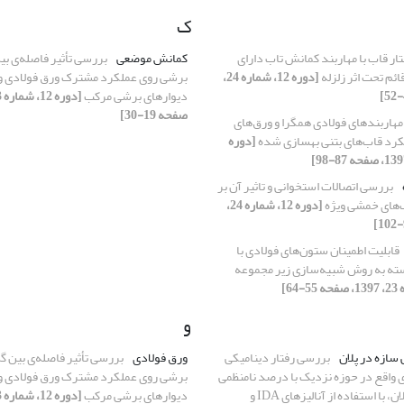
ک
ار قاب با مهاربند کمانش تاب دارای
کمانش موضعی
بررسی تأثیر فاصله‌ی بی
ائم تحت اثر زلزله
[دوره 12، شماره 24،
برشی روی عملکرد مشترک ورق فولادی و پ
دیوارهای برشی مرکب
صفحه 19-30]
 مهاربندهای فولادی همگرا و ورق‌های
لکرد قاب‌های بتنی بهسازی شده
[دوره
بررسی اتصالات استخوانی و تاثیر آن بر
اب‌های خمشی ویژه
[دوره 12، شماره 24،
قابلیت اطمینان ستون‌های فولادی با
سته به روش شبیه‌سازی زیر مجموعه
و
سازه در پلان
بررسی رفتار دینامیکی
ورق فولادی
بررسی تأثیر فاصله‌ی بین گ
 واقع در حوزه نزدیک با درصد نامنظمی
برشی روی عملکرد مشترک ورق فولادی و پ
های مختلف در پلان، با استفاده از آنالیزهای IDA و
دیوارهای برشی مرکب