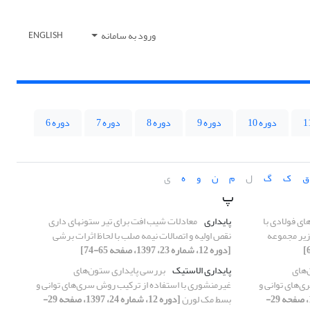
ورود به سامانه
ENGLISH
دوره 10
دوره 9
دوره 8
دوره 7
دوره 6
ق
ک
گ
ل
م
ن
و
ه
ی
پ
ای فولادی با
پایداری
معادلات شیب افت برای تیر ستونهای داری
زیر مجموعه
نقص اولیه و اتصالات نیمه صلب با لحاظ اثرات برشی
[دوره 12، شماره 23، 1397، صفحه 65-74]
‌های
پایداری الاستیک
بررسی پایداری ستون‌های
‌های توانی و
غیرمنشوری با استفاده از ترکیب روش سری‌های توانی و
[دوره 12، شماره 24، 1397، صفحه 29-
بسط مک لورن
[دوره 12، شماره 24، 1397، صفحه 29-