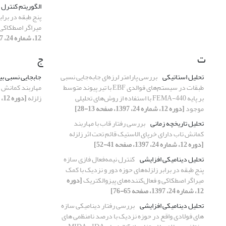
الگوریتم کنترل 
پنج طبقه در براب
میراگر اصطکاکی 
12، شماره 24، 1397، صفحه 65-76]
ت
ج
تحلیل استاتیکی
بررسی پارامتر لرزه‌ای جابه‌جایی نسبی
جابجایی نسبی بی
طبقات در سیستم‌های فوالدی EBF با تیر پیوند متوسط
مهاربند کمانش ت
بر پایه 440-FEMA با استفاده از روش‌های تحلیلی
زلزله
[دوره 12، شماره 24، 1397، صفحه 41-52]
موجود
[دوره 12، شماره 24، 1397، صفحه 13-28]
تحلیل تاریخچه زمانی
بررسی رفتار قاب با مهاربند
کمانش تاب دارای خرپای الاستیک قائم تحت اثر زلزله
[دوره 12، شماره 24، 1397، صفحه 41-52]
تحلیل دینامیکی افزایشی
کنترل نیمه‌فعال فازی سازه
پنج طبقه در برابر زلزله‌های حوزه دور و نزدیک با کمک
میراگر اصطکاکی و فعال‌کننده‌های پیزوالکتریک
[دوره
12، شماره 24، 1397، صفحه 65-76]
تحلیل دینامیکی افزایشی
بررسی رفتار دینامیکی سازه
های فولادی واقع در حوزه نزدیک با درصد نامنظمی های