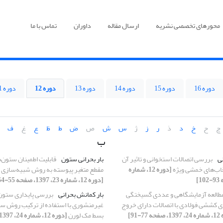
محورهای تخصصی نشریه
ارسال مقاله
داوران
تماس با ما
دوره 16
دوره 15
دوره 14
دوره 13
دوره 12
دوره 11
چ
ح
خ
د
ذ
ر
ز
ژ
س
ش
ص
ض
ط
ظ
ع
غ
ف
ب
ی
بررسی اتصالات استخوانی و تاثیر آن
بار بحرانی ستون
قابلیت اطمینان ستون‌ه
 قاب‌های خمشی ویژه
[دوره 12، شماره
مقطع متغیر پیوسته به روش شبیه‌سازی 
[دوره 12، شماره 23، 1397، صفحه 55-64]
طالعه آزمایشگاهی و عددی گسیختگی
بار کمانش بحرانی
بررسی پایداری ستون
 کششی فولادی با اتصالات دارای خروج
غیرمنشوری با استفاده از ترکیب روش سری
77-91]
بسط مک لورن