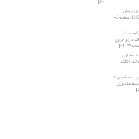
40]
 یاری روش
[دوره 12، شماره 23، 1397، صفحه 5-
ی گسیختگی
ات دارای خروج
ا به یاری
[دوره 12، شماره 23، 1397،
 غیرمنشوری با
 بسط مک لورن