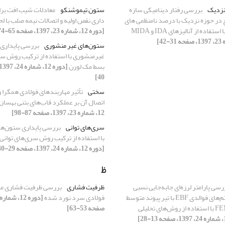
نزدیک
بررسی رفتار دینامیکی سازه
ستون تیموشنکو
معادلات شیب افت برا
 در حوزه نزدیک با درصد نامنظمی های
داری نقص اولیه و اتصالات نیمه صلب با ل
فاده از آنالیزهای IDA و MIDA
[دوره 12، شماره 23، 1397، صفحه 65-74]
ستون‌های غیر منشوری
بررسی پایداری
غیرمنشوری با استفاده از ترکیب روش سری
بسط مک لورن
40]
سختی
تأثیر مهاربندهای فولادی همگرا و
اتصال آن بر عملکرد قاب‌های بتنی بهسا
12، شماره 23، 1397، صفحه 87-98]
سری‌های توانی
بررسی پایداری ستون‌ه
با استفاده از ترکیب روش سری‌های توانی
[دوره 12، شماره 24، 1397، صفحه 29-40]
ظ
رسی پارامتر لرزه‌ای جابه‌جایی نسبی
ظرفیت فشاری
بررسی ظرفیت فشاری مق
طبقات در سیستم‌های فوالدی EBF با تیر پیوند متوسط
فولادی سرد نورد شده
بر پایه 440-FEMA با استفاده از روش‌های تحلیلی
صفحه 53-63]