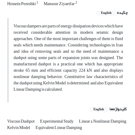
1
2
Hossein Pezeshki
Mansour Ziyaeifar
چکیده
English
Viscous dampers are parts of energy dissipation devices which have
received considerable attention in modern seismic design
approaches. One of the most important challenges of them is fluid
seals which needs maintenance. Considering technologies in Iran
and idea of removing seals and so the need of maintenance, a
dashpot using some parts of expansion joints was designed. The
manufactured dashpot is a practical one, which has appropriate
stroke, 65 mm, and efficient capacity, 224 kN, and also displays
nonlinear damping behavior. Constitutive law characteristics of
the dashpot using Kelvin Model is determined, and also Equivalent
Linear Damping is calculated.
کلیدواژه‌ها
English
Viscous Dashpot
Experimental Study
Linear &‌ Nonlinear Damping
Kelvin Model
Equivalent Linear Damping