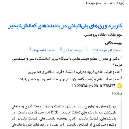
کاربرد ورق‌های پلی‌اتیلنی در بادبندهای کمانش‌ناپذیر
نوع مقاله : مقاله پژوهشی
نویسندگان
3
2
1
محمدباقر مهدیزاده
یوسف زندی
محمد قاسم وتر
1
دکترای عمران، عضو هیئت علمی دانشگاه تبریز (دانشکده فنی و مهندسی
مرند)
2
عضو هیئت علمی گروه عمران، دانشگاه آزاد اسلامی واحد تبریز
3
عضو هیأت علمی پژوهشگاه بین‌المللی زلزله شناسی و مهندسی زلزله
10.22034/jss.2010.238427
چکیده
در پژوهش و نوآوری عملی حاضر، قابلیت و امکان به‌کارگیری ورق‌های
پلی‌اتیلنی در بادبندهای کمانش‌ناپذیر (BRB) بررسی گردیده است. در
بادبندهای کمانش‌ناپذیر رایج، پوسته بادبندهای کمانش‌ناپذیر که
وظیفه جلوگیری از کمانش بادبند را بر عهده دارند غالباً بتن یا ماده‌ای