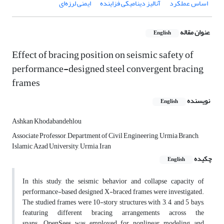
اساس عملکرد
آنالیز دینامیکی فزاینده
ایمنی لرزه‌ای
عنوان مقاله
English
Effect of bracing position on seismic safety of
performance-designed steel convergent bracing
frames
نویسنده
English
Ashkan Khodabandehlou
Associate Professor, Department of Civil Engineering, Urmia Branch,
Islamic Azad University, Urmia, Iran
چکیده
English
In this study, the seismic behavior and collapse capacity of
performance-based designed X-braced frames were investigated.
The studied frames were 10-story structures with 3, 4, and 5 bays,
featuring different bracing arrangements across the
spans. OpenSees was employed for nonlinear modeling and