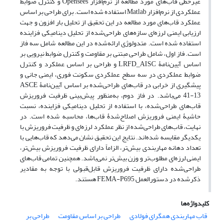
غیرخطی قاب‌های مورد مطالعه از نرم‌افزار Opensees و کنترل ضوابط
عملکردی از نرم‌افزار Matlab استفاده شده است. برای طراحی بر اساس
عملکرد قاب‌های مورد مطالعه در این تحقیق از تحلیل بار افزون و جهت
ارزیابی ایمنی لرزه‌ای سازه‌های طراحی‌شده از تحلیل دینامیکی فزاینده
استفاده شده است. متدولوژی ارائه‌شده در این مطالعه شامل سه فاز
است. فاز اول، شامل طراحی مبتنی بر مقاومت و کنترل ضوابط نیرویی بر
اساس آیین‌نامۀ LRFD_AISC و طراحی بر اساس عملکرد و کنترل
ضوابط عملکردی در سه سطح عملکردی سکونت فوری، ایمنی جانی و
پیشگیری از خرابی در قاب‌های طراحی‌شده بر اساس آیین‌نامۀ ASCE
41-13 می‌باشد. در فاز دوم، به‌منظور پیش‌بینی ظرفیت فروریزش
قاب‌های طراحی‌شده، با استفاده از تحلیل دینامیکی فزاینده، نسبت
حاشیۀ ایمنی فروریزش اصلاح‌شدۀ قاب‌ها، محاسبه شده است. در
نهایت، قاب‌های طراحی‌شده از نظر عملکرد لرزه‌ای و ظرفیت فروریزش با
یکدیگر مقایسه شده‌اند. نتایج این تحقیق نشان می‌دهد که قاب‌هایی با
تعداد دهانه مهاربندی بیش‌تر، الزاماً دارای ظرفیت فروریزش بیش‌تر،
ایمنی لرزه‌ای مطلوب‌تر و وزن بیش‌تر نمی‌باشد. همچنین تمامی قاب‌های
طراحی‌شده دارای ظرفیت فروریزش قابل‌قبولی با توجه به مقادیر
ذکرشده در دستورالعمل FEMA-P695 هستند.
کلیدواژه‌ها
قاب‌ مهاربندی همگرای فولادی
طراحی بر اساس مقاومت
طراحی بر