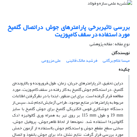
بررسی تاثیربرخی پارامترهای جوش دراتصال گلمیخ
مورد استفاده در سقف کامپوزیت
نوع مقاله : مقاله پژوهشی
نویسندگان
مهسا غلام برگانی
فرشید مالک قائینی
علی مزروعی
چکیده
دراین تحقیق، اثر پارامترهای جریان، زمان، طول فرورونده و بالارونده‌ی
گلمیخ، در استحکام جوش گلمیخ به کار رفته در سقف کامپوزیت، مورد
مطالعه قرار گرفته است. برای این منظور، ابتدا با در نظرگرفتن اطلاعات
مربوط به پارامترها در منابع موجود، طراحی آزمایش انجام شد، سپس از
دستگاه جوشکاری قوس الکتریکی گلمیخ برای جوش گلمیخ با سایز
mm
19 و طول
mm
115 بر روی تیر به همراه ورق گالوانیزه (دک
گالوانیزه) استفاده شد. نمونه‌ها از لحاظ ظاهرجوش، پروفیل جوش،
سختی سطح مقطع جوش و استحکام جوش بااستفاده از آزمون خمش
مورد بررسی قرار گرفت. نتایج نشان داد برای جوش بانفوذ و اتصال