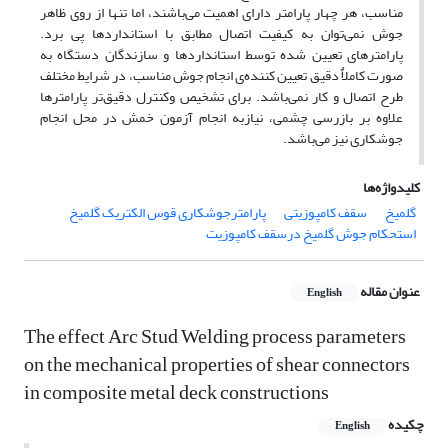
مناسب، هر چهار پارامتر دارای اهمیت می‌باشند، اما تنها از روی ظاهر
جوش نمی‌توان به کیفیت اتصال مطابق با استانداردها پی برد.
پارامترهای تعیین شده توسط استانداردها و سازندگان دستگاه به
صورت کاملاٌ دقیق تعیین کننده‌ی انجام جوش مناسب، در شرایط مختلف
طرح اتصال و کار نمی‌باشد. برای تشخیص وکنترل دقیق‌تر پارامترها
علاوه بر بازرسی چشمی، نیازبه انجام آزمون خمش در محل انجام
جوشکاری نیز می‌باشد.
کلیدواژه‌ها
گلمیخ
سقف کامپوزیتی
پارامترجوشکاری قوس الکتریک گلمیخ
استحکام جوش گلمیخ درسقف کامپوزیت
عنوان مقاله
English
The effect Arc Stud Welding process parameters
on the mechanical properties of shear connectors
in composite metal deck constructions
چکیده
English