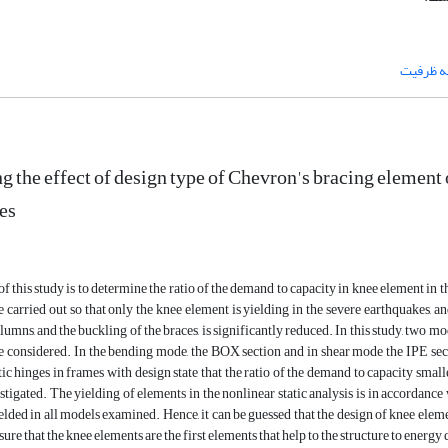
به ظرفیت
ng the effect of design type of Chevron's bracing element
ges
f this study is to determine the ratio of the demand to capacity in knee element in t
be carried out so that only the knee element is yielding in the severe earthquakes, a
umns, and the buckling of the braces, is significantly reduced. In this study, two mo
e considered. In the bending mode, the BOX section and in shear mode the IPE sectio
ic hinges in frames with design state that the ratio of the demand to capacity smalle
stigated. The yielding of elements in the nonlinear static analysis is in accordan
elded in all models examined. Hence, it can be guessed that the design of knee elemen
sure that the knee elements are the first elements that help to the structure to energy