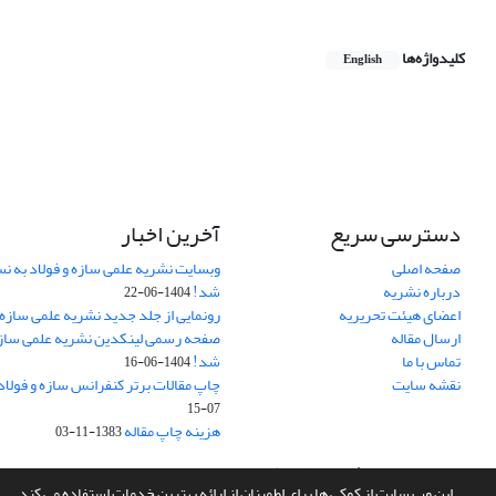
کلیدواژه‌ها
English
دسترسی سریع
آخرین اخبار
صفحه اصلی
وبسایت نشریه علمی سازه و فولاد به 
درباره نشریه
شد!
1404-06-22
اعضای هیئت تحریریه
رونمایی از جلد جدید نشریه علمی سازه 
ارسال مقاله
صفحه رسمی لینکدین نشریه علمی سازه و
تماس با ما
شد!
1404-06-16
نقشه سایت
چاپ مقالات برتر کنفرانس سازه و فولاد
07-15
هزینه چاپ مقاله
1383-11-03
سامانه مدیریت نشریات علمی.
طراحی و پیاده سازی از
سیناوب
این وب سایت از کوکی ها برای اطمینان از ارائه بهترین خدمات استفاده می کند.