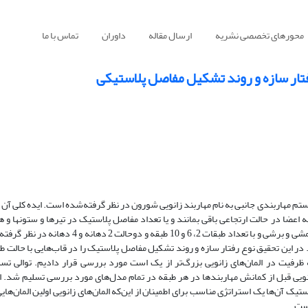
محورهای تخصصی نشریه
ارسال مقاله
داوران
تماس با ما
فتار سازه و روند تشکیل مفاصل پلاستیکی
ستم مهاربندی جانبی به نام مهاربند زانویی شورون در نظر گرفته‌شده است. ایده کلی آن
یه اعضا در حالت ارتجاعی باقی بمانند و یا تعداد مفاصل پلاستیک در تیرها و ستون­ها 
بادبندها کاهش قابل‌توجهی یابد. در این تحقیق دو مدل المان زانویی با حالت خمشی و برشی و با تعداد ط
ر این تحقیق نوع رفتار سازه و روند تشکیل مفاصل پلاستیک را در قاب‌هایی با حالت 
 ظرفیت در المان‌های زانویی بزرگ‌تر از یک است مورد بررسی قرار دادیم. توالی تسلی
انویی قبل از کمانش مهاربندها در هر طبقه در تمام مدل‌های مورد بررسی تسلیم شد. ازا
نویی با توجه به 120 تا 140 درصد از ظرفیت الاستیک آن‌ها یک استراتژی مناسب برای اطمینان از این‌که المان‌های زانویی اولین ال
است.