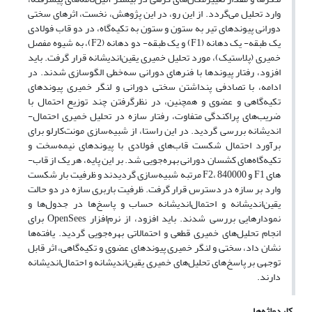
وارد تحلیل می­‌گردد. از این رو، در این پژوهش، نخست، اثرهای سختی
دورانی پیوندهای تیر به ستون و ستون به تکیه­‌گاه، در دو قاب فولادی
یک طبقه- یک دهانه (F1) و یک طبقه- دو دهانه (F2)، به شیوه مفصل
خمیری (پلاستیک)، مورد تحلیل خمیری یقین‌­اندیشانه قرار گرفت. باید
افزود، رفتار پیوندها با فنرهای دورانی سه­‌خطی الگوسازی شدند. در
ادامه، با تصادفی پنداشتن سختی دورانی و لنگر خمیری پیوندهای
تکیه‌­گاهی و عضوی و همچنین، در نظر­گرفتن چند توزیع احتمال با
ضریب‌­های پراکندگی متفاوت، رفتار سازه در تحلیل خمیری احتمال‌­
اندیشانه بررسی گردید. در این راستا، از شبیه­‌سازی مونت­‌کارلو برای
برآورد احتمال شکست قاب‌­های فولادی با پیوندهای نیمه­‌سخت و
تکیه‌­گاه‌­های کشسان دورانی بهره‌­جویی شد. بر این پایه، هر یک از قاب‌­
های F1 و F2، 840000 مرتبه شبیه­‌سازی گردیدند و ظرفیت بار شکست
وارد بر سازه در دسترس قرار گرفت. ظرفیت باربری سازه در دو حالت
یقین‌اندیشانه و احتمال‌اندیشانه حساب و پاسخ­‌ها در جدول­‌ها و
نمودارهایی بررسی شدند. باید افزود، از نرم‌­افزار OpenSees برای
انجام تحلیل­‌های خمیری قطعی و احتمالاتی بهره‌­جویی گردید. یافته‌­ها
نشان داد، سختی و لنگر خمیری پیوندهای عضوی و تکیه‌­گاهی، اثر قابل­‌
توجهی بر پاسخ‌­های تحلیل­‌های خمیری یقین‌­اندیشانه و احتمال­‌اندیشانه
دارند.
کلیدواژه‌ها