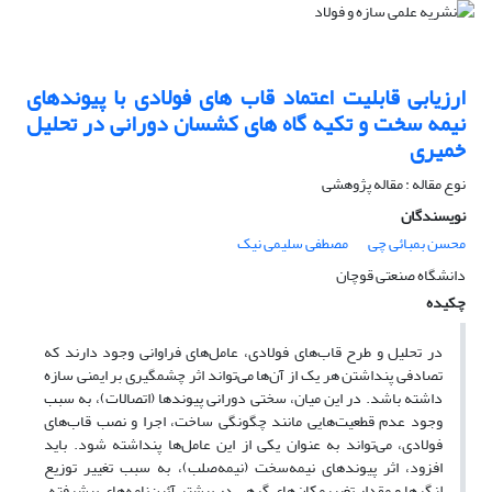
ارزیابی قابلیت اعتماد قاب های فولادی با پیوندهای
نیمه سخت و تکیه گاه های کشسان دورانی در تحلیل
خمیری
نوع مقاله : مقاله پژوهشی
نویسندگان
محسن بمبائی چی
مصطفی سلیمی نیک
دانشگاه صنعتی قوچان
چکیده
در تحلیل و طرح قاب­‌های فولادی، عامل­‌های فراوانی وجود دارند که
تصادفی پنداشتن هر یک از آن­‌ها می‌­تواند اثر چشم­گیری بر ایمنی سازه
داشته باشد. در این میان، سختی دورانی پیوندها (اتصالات)، به سبب
وجود عدم قطعیت‌­هایی مانند چگونگی ساخت، اجرا و نصب قاب­‌های
فولادی، می‌­تواند به عنوان یکی از این عامل­‌ها پنداشته شود. باید
افزود، اثر پیوندهای نیمه­‌سخت (نیمه‌­صلب)، به سبب تغییر توزیع
لنگرها و مقدار تغییرمکان­‌های گرهی در بیشتر آئین­‌نامه­‌های پیشرفته،