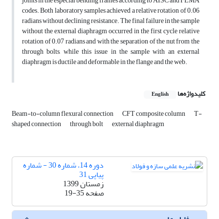
joints in the especial bending frames according to AISC and FEMA
codes. Both laboratory samples achieved a relative rotation of 0.06
radians without declining resistance. The final failure in the sample
without the external diaphragm occurred in the first cycle relative
rotation of 0.07 radians and with the separation of the nut from the
through bolts, while this issue in the sample with an external
diaphragm is ductile and deformable in the flange and the web.
کلیدواژه‌ها
English
Beam-to-column flexural connection
CFT composite column
T-
shaped connection
through bolt
external diaphragm
دوره 14، شماره 30 - شماره
پیاپی 31
زمستان 1399
صفحه
19-35