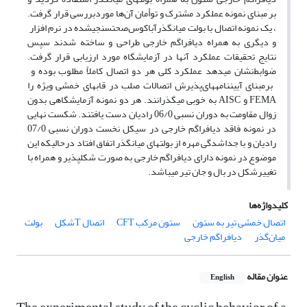
بر مبنای نمونه
عملکرد مشترک و توأمان آن‌ها موردبررسی قرار گرفت.
، یک نمونه اتصال با بولت میان­گذر
آباکوس
صحت­سنجی­شده در نرم افزار
و دیگری به همراه دیافراگم خارجی طراحی و ساخته شدند سپس
نتایج تحقیقات
عملکرد آنها در آزمایشگاه مورد ارزیابی قرار گرفت.
ضوابط
نشان می­دهد عملکرد کلی هر دو اتصال کاملاً مطلوب بوده و
برمبنای آیین­نامه­های
پذیرش اتصالات صلب در قاب­های خمشی ویژه را
FEMA
و
AISC
به خوبی میگذرانند
. هر دو نمونه آزمایشگاهی بدون
زوال مقاومت به دوران نسبی 06/0 رادیان دست یافتند. شکست نهایی
در نمونه فاقد دیافراگم خارجی در سیکل نخست دوران نسبی 07/0
رادیان و با جداشدگی مهره از بولت­های میان­گذر اتفاق افتاد درحالی­که این
موضوع در نمونه دارای دیافراگم خارجی به صورت شکل­پذیر و همراه با
تغییرشکل در بال و جان تیر می­باشد.
کلیدواژه‌ها
اتصال خمشی تیر به ستون
ستون مرکب CFT
اتصال Tشکل
بولت
میان‌گذر
دیافراگم خارجی
عنوان مقاله
English