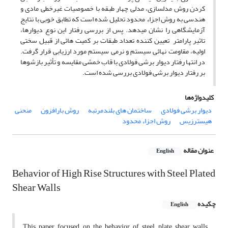
کردن روش مدلسازی، مدلی چهار طبقه با خصوصیات غیرخطی مادی و
هندسی به روش اجزاء محدود تحلیل شده است که تطابق خوبی با نتایج
آزمایشگاهی را نشان میدهد. پس از بررسی رفتار این نوع دیوارها،
تاثیر پارامتر تعیین کننده تعداد طبقات بر کمیت هائی از قبیل سختی
اولیه، مقاومت نهائی سیستم و نرمی سیستم مورد ارزیابی قرار گرفت.
در انتها رفتار دیوار برشی فولادی با قاب خمشی مقایسه و تأثیر بازشوها
بر رفتار دیوار برشی فولادی بررسی شده است.
کلیدواژه‌ها
دیوار برشی فولادی
ساختمان های بلندمرتبه
روش بارافزون
منحنی
هیسترزیس
روش اجزاء محدود
عنوان مقاله
English
Behavior of High Rise Structures with Steel Plated
Shear Walls
چکیده
English
This paper focused on the behavior of steel plate shear walls