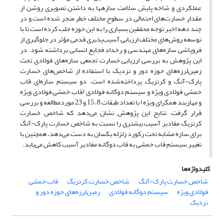
عملکردی و شاخه پایش سلامت سازه­ها به داشتن تصویری روشن از
مقدار خسارت
های احتمالی در سطوح مختلف خطر منجر شده است و در
چند دهه اخیر توجه محققین بسیاری را به این حوزه جلب کرده
است تا با
توسعه روش
های مختلف ارزیابی آسیب
پذیری قدمی مؤثر در جلوگیری از
فروپاشی سازه
های مهندسی و رخداد فجایع انسانی برداشته شود. در
این پژوهش به بررسی ارزیابی خسارت تجمعی سازه
های فولادی تحت
زمین
لرزه
های حوزه دور و نزدیک با استفاده از شاخص‌های خسارت
پارک-آنگ و کرتزیگ پرداخته‌شده است. دو سیستم سازه‌ای قاب
خمشی فولادی ویژه و
سیستم دوگانه فولادی (قاب خمشی فولادی ویژه
و مهاربند همگرای ویژه)
با تعداد طبقات 8، 15 و 23 موردمطالعه و بررسی
قرار گرفت. نتایج این پژوهش نشان می‌دهد که شاخص خسارت
کرتزیگ مقادیر آسیب بیشتری را نسبت به شاخص خسارت پارک-آنگ
برای سازه مشابه تحت رکورد زلزله یکسان به دست می‌دهد، همچنین با
تغییر سیستم قاب خمشی به قاب دوگانه مقادیر آسیب کاهش می‌یابد.
کلیدواژه‌ها
شاخص خسارت پارک-آنگ
شاخص خسارت کرتزیگ
قاب خمشی
فولادی ویژه
سیستم دوگانه فولادی
زمین‌لرزه‌های حوزه دور و
نزدیک