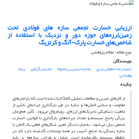
ارزیابی خسارت تجمعی سازه های فولادی تحت
زمین‌لرزه‌های حوزه دور و نزدیک با استفاده از
شاخص‌های خسارت پارک-آنگ و کرتزیگ
نوع مقاله : مقاله پژوهشی
نویسندگان
حمیدرضا دهقان نیری
محمدحسین رزمخواه
محسن گرامی
رضا
وهدانی
چکیده
از کارهای تجربی و مطالعات تحلیلی کاملاً اثبات‌شده است که پارامترهای
مقاومت و سختی المان
ها و سازه در طی بارگذاری چرخه
ای ناشی از
ماهیت دینامیکی تحریک
های لرزه
ای، روبه‌زوال می
رود. تأثیر هم‌زمان
بزرگی پاسخ سیستم و تعداد چرخه
های بارگذاری با قوانین خسارت
تجمعی بیان می
شود؛ به‌عبارت‌دیگر تغییر شکل
های فعلی یک المان یا
سازه بستگی به تجمع آسیب در همه نوسانات گذشته دارد که در
حافظه سیستم باقی
مانده است. تحلیل و طراحی سازه
ها بر پایه