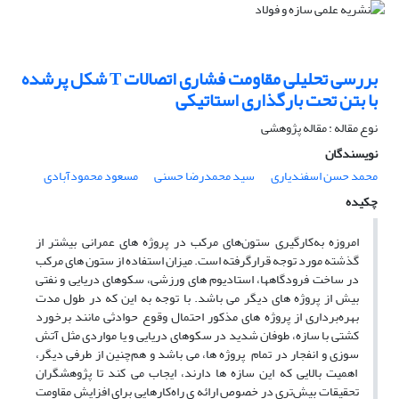
بررسی تحلیلی مقاومت فشاری اتصالات T شکل پرشده
با بتن تحت بارگذاری استاتیکی
نوع مقاله : مقاله پژوهشی
نویسندگان
محمد حسن اسفندیاری
سید محمدرضا حسنی
مسعود محمودآبادی
چکیده
امروزه به‌کارگیری ستون‌های مرکب در پروژه ­های عمرانی بیش­تر از
گذشته مورد توجه قرارگرفته است. میزان استفاده از ستون­ های مرکب
در ساخت فرودگاه­ها، استادیوم­ های ورزشی، سکوهای دریایی و نفتی
بیش از پروژه ­های دیگر می ­باشد. با توجه به این که در طول مدت
بهره‌برداری از پروژه­ های مذکور احتمال وقوع حوادثی مانند برخورد
کشتی با سازه، طوفان شدید در سکوهای دریایی و یا مواردی مثل آتش
سوزی و انفجار در تمام پروژه ­ها، می ­باشد و هم‌چنین از طرفی دیگر،
اهمیت بالایی که این سازه­ ها دارند، ایجاب می­ کند تا پژوهشگران
تحقیقات بیش‌تری در خصوص ارائه­ ی راه‌کارهایی برای افزایش مقاومت