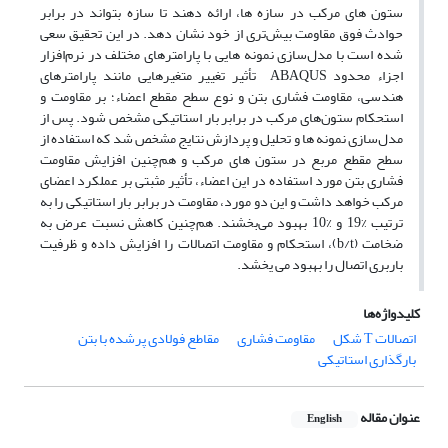
ستون­ های مرکب در سازه ­ها، ارائه دهند تا سازه بتواند در برابر
حوادث فوق مقاومت بیش‌تری از خود نشان دهد. در این تحقیق سعی
شده است با مدل‌سازی نمونه­ هایی با پارامترهای مختلف در نرم‌افزار
اجزاء محدود
ABAQUS
تأثیر تغییر متغیرهایی مانند پارامترهای
هندسی، مقاومت فشاری بتن و نوع سطح مقطع اعضا
ء
؛ بر مقاومت و
استحکام ستون‌­های مرکب در برابر بار استاتیکی مشخص شود. پس از
مدل‌سازی نمونه­ ها و تحلیل و پردازش نتایج مشخص شد که استفاده از
سطح مقطع مربع در ستون­ های مرکب و هم‌چنین افزایش مقاومت
فشاری بتن مورد استفاده در این اعضاء، تأثیر مثبتی بر عملکرد اعضای
مرکب خواهد داشت و این دو مورد، مقاومت در برابر بار استاتیکی را به
ترتیب %19 و %10 بهبود می‌بخشند. هم‌چنین کاهش نسبت عرض به
ضخامت
(b/t)
،
استحکام و مقاومت اتصالات را افزایش داده و ظرفیت
باربری اتصال را بهبود می­ یخشد.
کلیدواژه‌ها
اتصالات T شکل
مقاومت فشاری
مقاطع فولادی پرشده با بتن
بارگذاری استاتیکی
عنوان مقاله
English