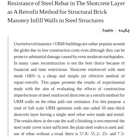
Resistance of Steel Rebar in The Shotcrete Layer
as A Retrofit Method for Structural Brick
Masonry Infill Walls in Steel Structures
چکیده
English
Unreinforced masonry (URM) buildings are rather popular around
the globe due to low construction costs, even although they can be
prone to substantial damage caused by even moderate earthquakes.
In many cases, reconstruction is not the best choice because of
financial and time restrictions. Shotcrete reinforced with steel
mesh (SRS) is a cheap and simple yet effective method of
repair/retrofit. This paper presents the results of experimental
study with the aim of evaluating the effects of construction
imperfections of steel reinforced shotcrete, as a retrofit method for
URM walls, on the rebar pull-out resistance. For this purpose, a
total of full scale URM speimens with one-sided 50 mm-thick
shotcrete layer having a single steel rebar were made and tested.
The results show in the case the wall’s finishing is not removed, the
steel reabr cover is not sufficient, the plain steel reabrs is used, and ,
use of rebar without a tread, there is 57.8%, 55.2%, 25% and 7.5%