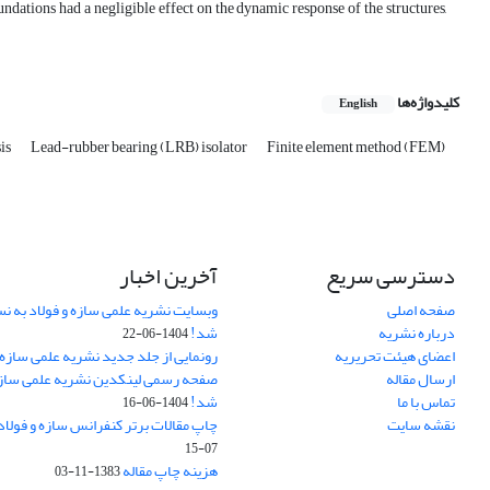
oundations had a negligible effect on the dynamic response of the structures,
کلیدواژه‌ها
English
sis
Lead-rubber bearing (LRB) isolator
Finite element method (FEM)
دسترسی سریع
آخرین اخبار
صفحه اصلی
وبسایت نشریه علمی سازه و فولاد به 
درباره نشریه
شد!
1404-06-22
اعضای هیئت تحریریه
رونمایی از جلد جدید نشریه علمی سازه 
ارسال مقاله
صفحه رسمی لینکدین نشریه علمی سازه و
تماس با ما
شد!
1404-06-16
نقشه سایت
چاپ مقالات برتر کنفرانس سازه و فولاد
07-15
هزینه چاپ مقاله
1383-11-03