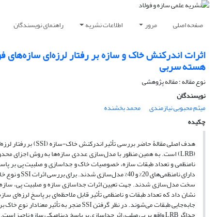
صفحه اصلی
مرور
اطلاعات نشریه
راهنمای نویسندگان
اثرات اندرکنش خاک و سازه بر رفتار لرزه‌ای سازه‌های 
هسته سربی
نوع مقاله : مقاله پژوهشی
نویسندگان
میثم محبوبی نیازمندی
محمد بخشنده
چکیده
هدف اصلی مقالۀ حاضر بررسی تأثیر اندرکنش خاک-سازه (
SSI
) بر رفتار لر
(
LRB
)
است. به همین منظور با مدل‌سازی عددی سازه‌ها به روش اجزای محدود
دارای نامنظمی‌های 20% و 40% مدل‌سازی شدند. برای بررسی اثرات
SSI
نشان داد که تعداد طبقات و نامنظمی تأثیر قابل ملاحظه‌ای بر پاسخ لرزه‌ای 
جابه‌جایی طبقات می‌شوند. در نظر گرفتن
SSI
منجر به تأثیر معنادار نوع خاک بر
جداگر
LRB
واقع بر پی صلب، اثر جداسازی بر پاسخ دینامیکی سازه ناچیز است‌.