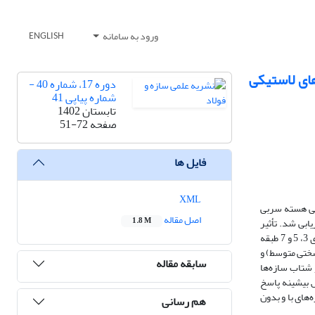
ورود به سامانه
ENGLISH
های لاستیکی
دوره 17، شماره 40 -
شماره پیاپی 41
تابستان 1402
صفحه
51-72
فایل ها
XML
یکی هسته سربی
اصل مقاله
یابی شد. تأثیر
1.8 M
نامنظمی و تعداد طبقات سازه، خصوصیات خاک و جداسازی و صلبیت پی بر پاسخ سازه‌ها مورد مطالعه قرار گرفت. برای بررسی اثرات نامنظمی و تعداد طبقات، سازه‌های 3، 5 و 7 طبقه
نرم، متوسط (با سختی متوسط) و
سابقه مقاله
 نتایج پاسخ جابه‌جایی و شتاب سازه‌ها
ش بیشینه پاسخ
‌های با و بدون
هم رسانی