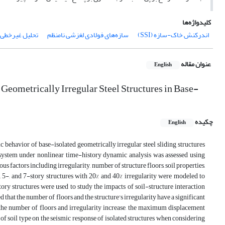
کلیدواژه‌ها
اندرکنش خاک-سازه (SSI)
سازه‌های فولادی لغزشی نامنظم
تحلیل غیرخطی ت
عنوان مقاله
English
 Geometrically Irregular Steel Structures in Base-
چکیده
English
c behavior of base-isolated geometrically irregular steel sliding structures
r system under nonlinear time-history dynamic analysis was assessed using
actors including irregularity, number of structure floors, soil properties,
3-, 5-, and 7-story structures with 20% and 40% irregularity were modeled to
tory structures were used to study the impacts of soil-structure interaction
d that the number of floors and the structure's irregularity have a significant
 the number of floors and irregularity increase, the maximum displacement
 of soil type on the seismic response of isolated structures when considering