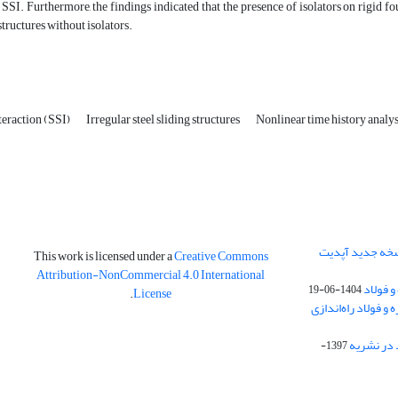
f SSI. Furthermore, the findings indicated that the presence of isolators on rigid f
tructures without isolators.
teraction (SSI)
Irregular steel sliding structures
Nonlinear time history analy
نسخه جدید آپدیت
This work is licensed under a
Creative Commons
Attribution-NonCommercial 4.0 International
و فولاد
1404-06-19
.
License
 فولاد راه‌اندازی
 در نشریه
1397-