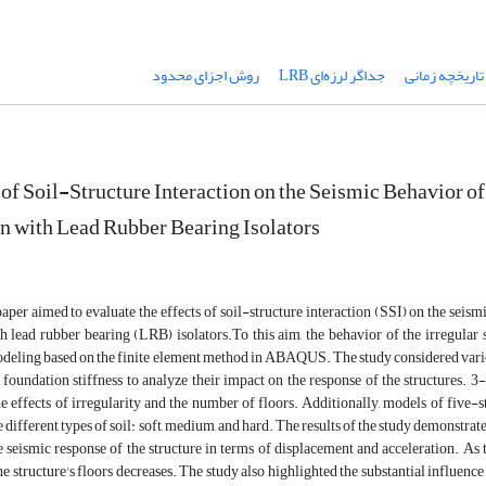
اریخچه زمانی
جداگر لرزه‌ای LRB
روش اجزای محدود
 of Soil-Structure Interaction on the Seismic Behavior of
an with Lead Rubber Bearing Isolators
aper aimed to evaluate the effects of soil-structure interaction (SSI) on the seismi
h lead rubber bearing (LRB) isolators.To this aim, the behavior of the irregula
eling based on the finite element method in ABAQUS. The study considered various f
d foundation stiffness to analyze their impact on the response of the structures. 
he effects of irregularity and the number of floors. Additionally, models of five-s
 different types of soil: soft, medium, and hard. The results of the study demonstrate
 seismic response of the structure in terms of displacement and acceleration. As
he structure's floors decreases. The study also highlighted the substantial influence