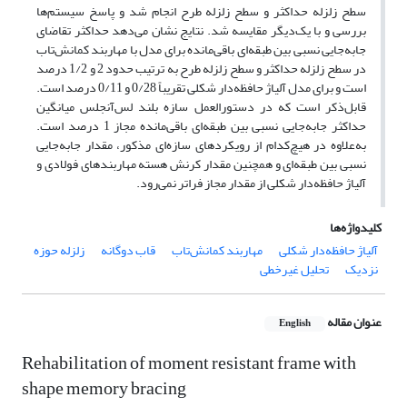
سطح زلزله حداکثر و سطح زلزله طرح انجام شد و پاسخ سیستم‌ها
بررسی و با یک‌دیگر مقایسه شد. نتایج نشان می‌دهد حداکثر تقاضای
جابه‌جایی نسبی بین طبقه‌ای باقی‌مانده برای مدل با مهاربند کمانش‌تاب
در سطح زلزله حداکثر و سطح زلزله طرح به ترتیب حدود 2 و 1/2 درصد
است و برای مدل آلیاژ حافظه‌دار شکلی تقریباً 0/28
و 0/11 درصد است.
قابل‌ذکر است که در دستورالعمل سازه بلند لس‌آنجلس میانگین
حداکثر جابه‌جایی نسبی بین طبقه‌ای باقی‌مانده مجاز 1 درصد است.
به‌علاوه در هیچ‌کدام از رویکردهای سازه‌ای مذکور، مقدار جابه‌جایی
نسبی بین طبقه‌ای و همچنین مقدار کرنش هسته مهاربندهای فولادی و
آلیاژ حافظه‌دار شکلی از مقدار مجاز فراتر نمی‌رود.
کلیدواژه‌ها
آلیاژ حافظه‌دار شکلی
مهاربند کمانش‌تاب
قاب دوگانه
زلزله حوزه
نزدیک
تحلیل غیرخطی
عنوان مقاله
English
Rehabilitation of moment resistant frame with
shape memory bracing